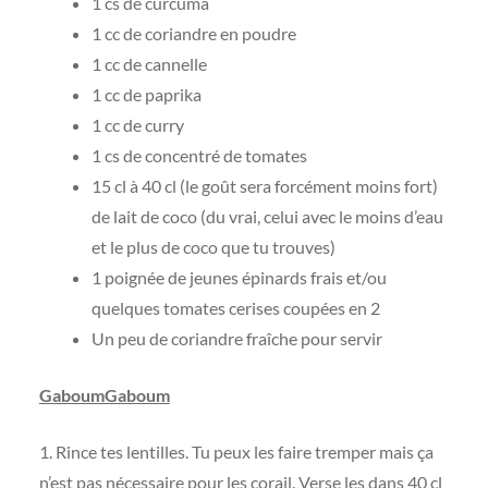
1 cs de curcuma
1 cc de coriandre en poudre
1 cc de cannelle
1 cc de paprika
1 cc de curry
1 cs de concentré de tomates
15 cl à 40 cl (le goût sera forcément moins fort)
de lait de coco (du vrai, celui avec le moins d’eau
et le plus de coco que tu trouves)
1 poignée de jeunes épinards frais et/ou
quelques tomates cerises coupées en 2
Un peu de coriandre fraîche pour servir
GaboumGaboum
1. Rince tes lentilles. Tu peux les faire tremper mais ça
n’est pas nécessaire pour les corail. Verse les dans 40 cl