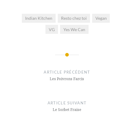
Indian Kitchen
Resto chez toi
Vegan
VG
Yes We Can
Navigation
de
ARTICLE PRÉCÉDENT
l’article
Les Poivrons Farcis
ARTICLE SUIVANT
Le Sorbet Fraise