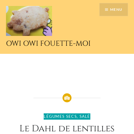
Accéder
MENU
au
contenu
principal
OWI OWI FOUETTE-MOI
LÉGUMES SECS
,
SALÉ
Le Dahl de lentilles