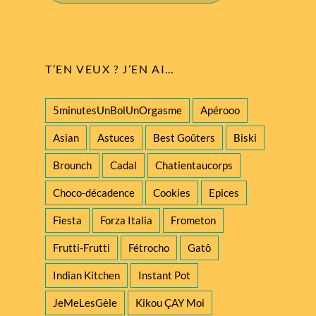
T’EN VEUX ? J’EN AI…
5minutesUnBolUnOrgasme
Apérooo
Asian
Astuces
Best Goûters
Biski
Brounch
Cadal
Chatientaucorps
Choco-décadence
Cookies
Epices
Fiesta
Forza Italia
Frometon
Frutti-Frutti
Fétrocho
Gatô
Indian Kitchen
Instant Pot
JeMeLesGèle
Kikou ÇAY Moi