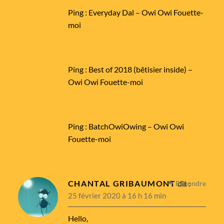
Ping :
Everyday Dal – Owi Owi Fouette-
moi
Ping :
Best of 2018 (bêtisier inside) –
Owi Owi Fouette-moi
Ping :
BatchOwiOwing – Owi Owi
Fouette-moi
CHANTAL GRIBAUMONT
dit :
Répondre
25 février 2020 à 16 h 16 min
Hello,