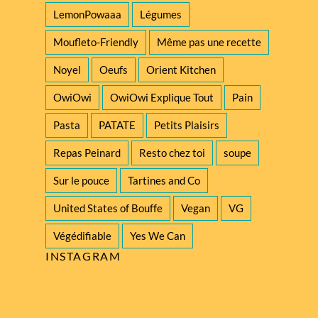
LemonPowaaa
Légumes
Moufleto-Friendly
Même pas une recette
Noyel
Oeufs
Orient Kitchen
OwiOwi
OwiOwi Explique Tout
Pain
Pasta
PATATE
Petits Plaisirs
Repas Peinard
Resto chez toi
soupe
Sur le pouce
Tartines and Co
United States of Bouffe
Vegan
VG
Végédifiable
Yes We Can
INSTAGRAM