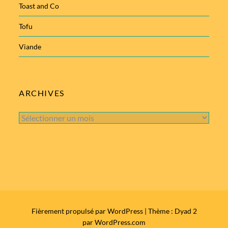
Toast and Co
Tofu
Viande
ARCHIVES
Archives
Fièrement propulsé par WordPress
|
Thème : Dyad 2
par
WordPress.com