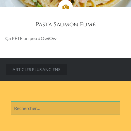
Pasta Saumon Fumé
Ça PÈTE un peu #OwiOwi
Navigation
ARTICLES PLUS ANCIENS
des
articles
Rechercher :