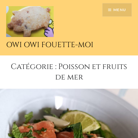
Accéder
MENU
au
contenu
principal
OWI OWI FOUETTE-MOI
Catégorie :
Poisson et fruits
de mer