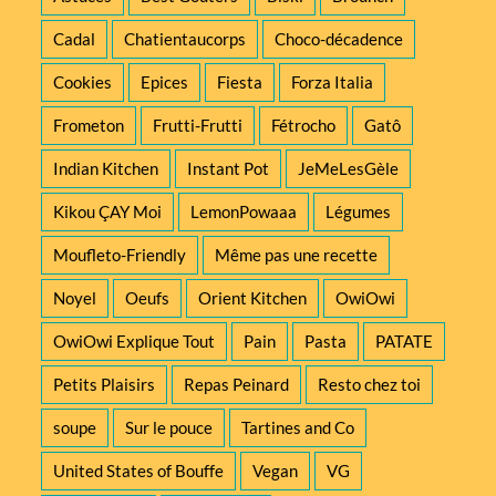
Cadal
Chatientaucorps
Choco-décadence
Cookies
Epices
Fiesta
Forza Italia
Frometon
Frutti-Frutti
Fétrocho
Gatô
Indian Kitchen
Instant Pot
JeMeLesGèle
Kikou ÇAY Moi
LemonPowaaa
Légumes
Moufleto-Friendly
Même pas une recette
Noyel
Oeufs
Orient Kitchen
OwiOwi
OwiOwi Explique Tout
Pain
Pasta
PATATE
Petits Plaisirs
Repas Peinard
Resto chez toi
soupe
Sur le pouce
Tartines and Co
United States of Bouffe
Vegan
VG