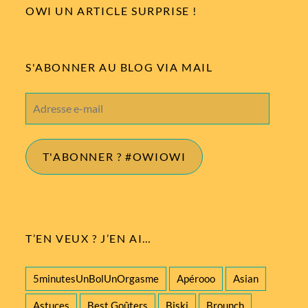
OWI UN ARTICLE SURPRISE !
S'ABONNER AU BLOG VIA MAIL
Adresse
e-
mail
T'ABONNER ? #OWIOWI
T’EN VEUX ? J’EN AI…
5minutesUnBolUnOrgasme
Apérooo
Asian
Astuces
Best Goûters
Biski
Brounch