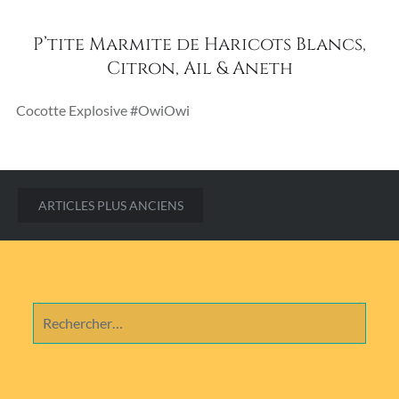
P’tite Marmite de Haricots Blancs,
Citron, Ail & Aneth
Cocotte Explosive #OwiOwi
Navigation
ARTICLES PLUS ANCIENS
des
articles
Rechercher :