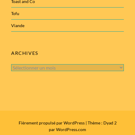
Toast and Co
Tofu
Viande
ARCHIVES
Archives
Fièrement propulsé par WordPress
|
Thème : Dyad 2
par
WordPress.com