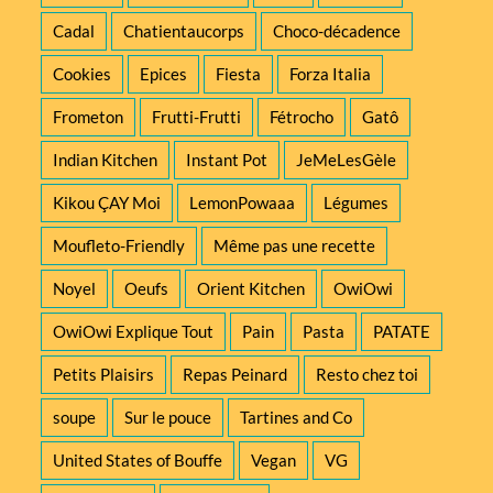
Cadal
Chatientaucorps
Choco-décadence
Cookies
Epices
Fiesta
Forza Italia
Frometon
Frutti-Frutti
Fétrocho
Gatô
Indian Kitchen
Instant Pot
JeMeLesGèle
Kikou ÇAY Moi
LemonPowaaa
Légumes
Moufleto-Friendly
Même pas une recette
Noyel
Oeufs
Orient Kitchen
OwiOwi
OwiOwi Explique Tout
Pain
Pasta
PATATE
Petits Plaisirs
Repas Peinard
Resto chez toi
soupe
Sur le pouce
Tartines and Co
United States of Bouffe
Vegan
VG