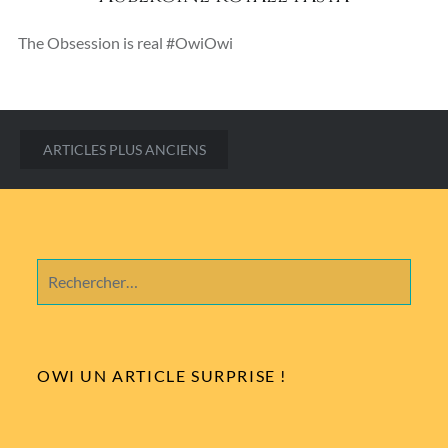
The Obsession is real #OwiOwi
Navigation
ARTICLES PLUS ANCIENS
des
articles
Rechercher :
OWI UN ARTICLE SURPRISE !