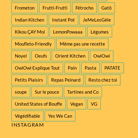
Frometon
Frutti-Frutti
Fétrocho
Gatô
Indian Kitchen
Instant Pot
JeMeLesGèle
Kikou ÇAY Moi
LemonPowaaa
Légumes
Moufleto-Friendly
Même pas une recette
Noyel
Oeufs
Orient Kitchen
OwiOwi
OwiOwi Explique Tout
Pain
Pasta
PATATE
Petits Plaisirs
Repas Peinard
Resto chez toi
soupe
Sur le pouce
Tartines and Co
United States of Bouffe
Vegan
VG
Végédifiable
Yes We Can
INSTAGRAM