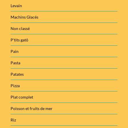
Levain
Machins Glacés
Non classé
P'tits gatô
Pain
Pasta
Patates
Pizza
Plat complet
Poisson et fruits de mer
Riz