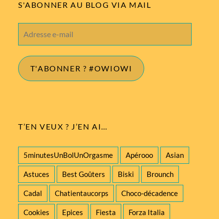
S'ABONNER AU BLOG VIA MAIL
Adresse
e-
mail
T'ABONNER ? #OWIOWI
T’EN VEUX ? J’EN AI…
5minutesUnBolUnOrgasme
Apérooo
Asian
Astuces
Best Goûters
Biski
Brounch
Cadal
Chatientaucorps
Choco-décadence
Cookies
Epices
Fiesta
Forza Italia