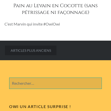
Pain au Levain en Cocotte (sans
pétrissage ni façonnage)
C’est Marvin qui invite #OwiOwi
Navigation
ARTICLES PLUS ANCIENS
des
articles
Rechercher :
OWI UN ARTICLE SURPRISE !