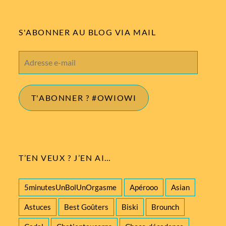
S'ABONNER AU BLOG VIA MAIL
Adresse
e-
mail
T'ABONNER ? #OWIOWI
T’EN VEUX ? J’EN AI…
5minutesUnBolUnOrgasme
Apérooo
Asian
Astuces
Best Goûters
Biski
Brounch