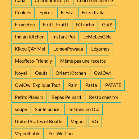
Cadal
Chatientaucorps
Choco-décadence
Cookies
Epices
Fiesta
Forza Italia
Frometon
Frutti-Frutti
Fétrocho
Gatô
Indian Kitchen
Instant Pot
JeMeLesGèle
Kikou ÇAY Moi
LemonPowaaa
Légumes
Moufleto-Friendly
Même pas une recette
Noyel
Oeufs
Orient Kitchen
OwiOwi
OwiOwi Explique Tout
Pain
Pasta
PATATE
Petits Plaisirs
Repas Peinard
Resto chez toi
soupe
Sur le pouce
Tartines and Co
United States of Bouffe
Vegan
VG
Végédifiable
Yes We Can