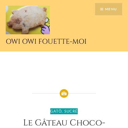
Accéder
MENU
au
contenu
principal
OWI OWI FOUETTE-MOI
GATÔ
,
SUCRÉ
Le Gâteau Choco-