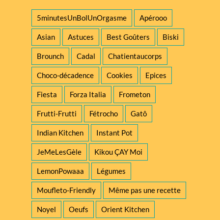
5minutesUnBolUnOrgasme
Apérooo
Asian
Astuces
Best Goûters
Biski
Brounch
Cadal
Chatientaucorps
Choco-décadence
Cookies
Epices
Fiesta
Forza Italia
Frometon
Frutti-Frutti
Fétrocho
Gatô
Indian Kitchen
Instant Pot
JeMeLesGèle
Kikou ÇAY Moi
LemonPowaaa
Légumes
Moufleto-Friendly
Même pas une recette
Noyel
Oeufs
Orient Kitchen