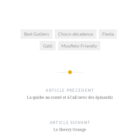
Best Goûters
Choco-décadence
Fiesta
Gatô
Moufleto-Friendly
Navigation
de
ARTICLE PRÉCÉDENT
l’article
La quiche au comté et à l’ail (avec des épinards)
ARTICLE SUIVANT
Le Sherry Orange