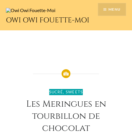
Accéder
MENU
au
contenu
OWI OWI FOUETTE-MOI
principal
SUCRÉ
,
SWEETS
Les Meringues en
tourbillon de
chocolat