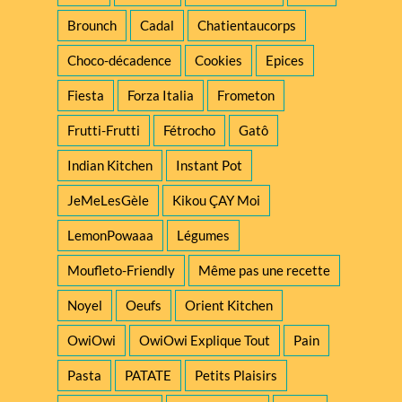
Brounch
Cadal
Chatientaucorps
Choco-décadence
Cookies
Epices
Fiesta
Forza Italia
Frometon
Frutti-Frutti
Fétrocho
Gatô
Indian Kitchen
Instant Pot
JeMeLesGèle
Kikou ÇAY Moi
LemonPowaaa
Légumes
Moufleto-Friendly
Même pas une recette
Noyel
Oeufs
Orient Kitchen
OwiOwi
OwiOwi Explique Tout
Pain
Pasta
PATATE
Petits Plaisirs