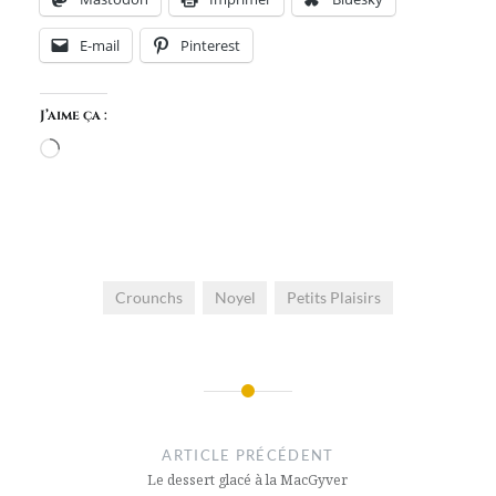
E-mail
Pinterest
J’aime ça :
Chargement…
Crounchs
Noyel
Petits Plaisirs
Navigation
de
ARTICLE PRÉCÉDENT
l’article
Le dessert glacé à la MacGyver