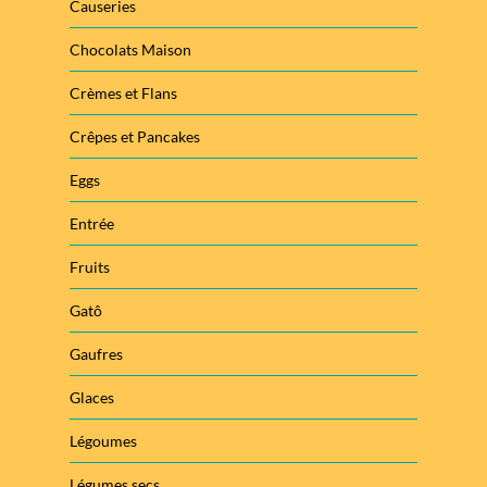
Causeries
Chocolats Maison
Crèmes et Flans
Crêpes et Pancakes
Eggs
Entrée
Fruits
Gatô
Gaufres
Glaces
Légoumes
Légumes secs