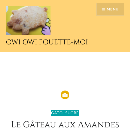
Accéder
MENU
au
contenu
principal
OWI OWI FOUETTE-MOI
GATÔ
,
SUCRÉ
Le Gâteau aux Amandes