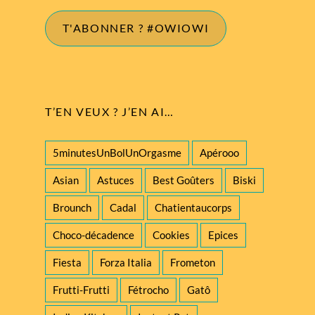
mail
T'ABONNER ? #OWIOWI
T’EN VEUX ? J’EN AI…
5minutesUnBolUnOrgasme
Apérooo
Asian
Astuces
Best Goûters
Biski
Brounch
Cadal
Chatientaucorps
Choco-décadence
Cookies
Epices
Fiesta
Forza Italia
Frometon
Frutti-Frutti
Fétrocho
Gatô