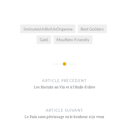
5minutesUnBolUnOrgasme
Best Goûters
Gatô
Moufleto-Friendly
Navigation
de
ARTICLE PRÉCÉDENT
l’article
Les Biscuits au Vin et à l’Huile d’olive
ARTICLE SUIVANT
Le Pain sans pétrissage ou le bonheur si je veux