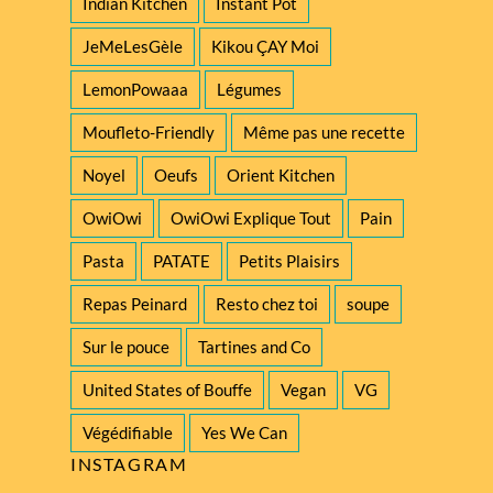
Indian Kitchen
Instant Pot
JeMeLesGèle
Kikou ÇAY Moi
LemonPowaaa
Légumes
Moufleto-Friendly
Même pas une recette
Noyel
Oeufs
Orient Kitchen
OwiOwi
OwiOwi Explique Tout
Pain
Pasta
PATATE
Petits Plaisirs
Repas Peinard
Resto chez toi
soupe
Sur le pouce
Tartines and Co
United States of Bouffe
Vegan
VG
Végédifiable
Yes We Can
INSTAGRAM