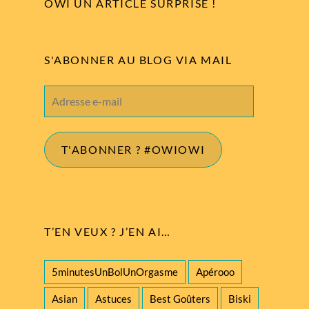
OWI UN ARTICLE SURPRISE !
S'ABONNER AU BLOG VIA MAIL
Adresse
e-
mail
T'ABONNER ? #OWIOWI
T’EN VEUX ? J’EN AI…
5minutesUnBolUnOrgasme
Apérooo
Asian
Astuces
Best Goûters
Biski