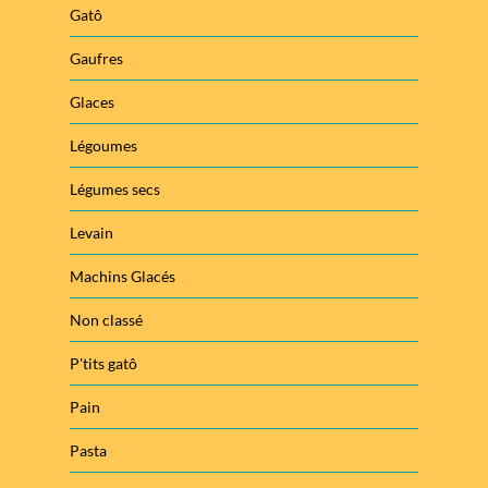
Gatô
Gaufres
Glaces
Légoumes
Légumes secs
Levain
Machins Glacés
Non classé
P'tits gatô
Pain
Pasta