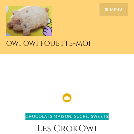
Accéder
MENU
au
contenu
principal
OWI OWI FOUETTE-MOI
CHOCOLATS MAISON
,
SUCRÉ
,
SWEETS
Les CrokOwi