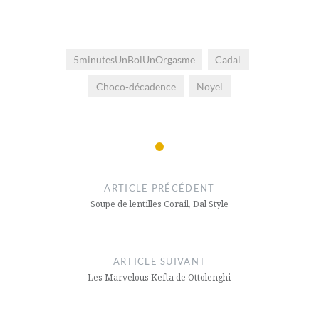
5minutesUnBolUnOrgasme
Cadal
Choco-décadence
Noyel
Navigation
de
ARTICLE PRÉCÉDENT
l’article
Soupe de lentilles Corail, Dal Style
ARTICLE SUIVANT
Les Marvelous Kefta de Ottolenghi