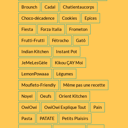
Brounch
Cadal
Chatientaucorps
Choco-décadence
Cookies
Epices
Fiesta
Forza Italia
Frometon
Frutti-Frutti
Fétrocho
Gatô
Indian Kitchen
Instant Pot
JeMeLesGèle
Kikou ÇAY Moi
LemonPowaaa
Légumes
Moufleto-Friendly
Même pas une recette
Noyel
Oeufs
Orient Kitchen
OwiOwi
OwiOwi Explique Tout
Pain
Pasta
PATATE
Petits Plaisirs