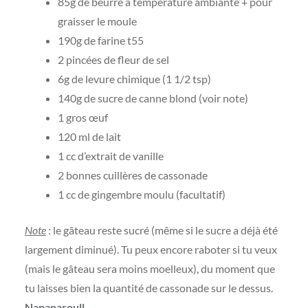
85g de beurre à température ambiante + pour
graisser le moule
190g de farine t55
2 pincées de fleur de sel
6g de levure chimique (1 1/2 tsp)
140g de sucre de canne blond (voir note)
1 gros œuf
120 ml de lait
1 cc d’extrait de vanille
2 bonnes cuillères de cassonade
1 cc de gingembre moulu (facultatif)
Note
: le gâteau reste sucré (même si le sucre a déjà été
largement diminué). Tu peux encore raboter si tu veux
(mais le gâteau sera moins moelleux), du moment que
tu laisses bien la quantité de cassonade sur le dessus.
Nananaroull