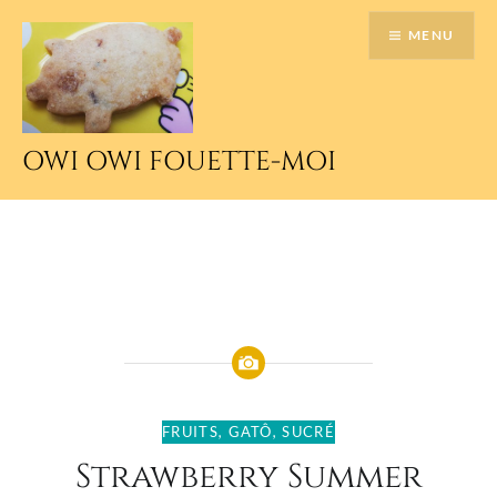
Accéder
MENU
au
contenu
principal
OWI OWI FOUETTE-MOI
FRUITS
,
GATÔ
,
SUCRÉ
Strawberry Summer