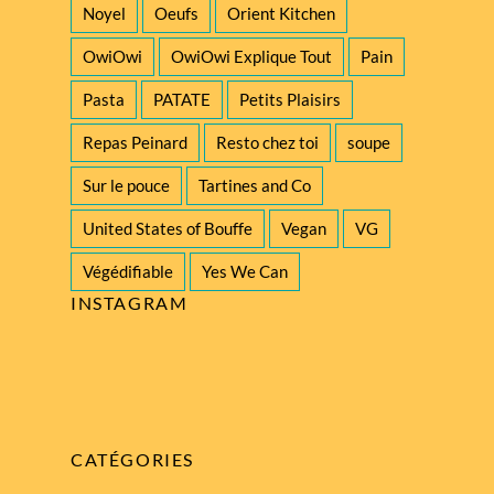
Noyel
Oeufs
Orient Kitchen
OwiOwi
OwiOwi Explique Tout
Pain
Pasta
PATATE
Petits Plaisirs
Repas Peinard
Resto chez toi
soupe
Sur le pouce
Tartines and Co
United States of Bouffe
Vegan
VG
Végédifiable
Yes We Can
INSTAGRAM
CATÉGORIES