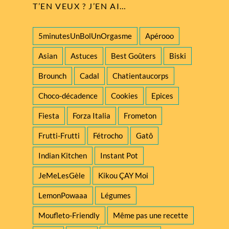
T’EN VEUX ? J’EN AI…
5minutesUnBolUnOrgasme
Apérooo
Asian
Astuces
Best Goûters
Biski
Brounch
Cadal
Chatientaucorps
Choco-décadence
Cookies
Epices
Fiesta
Forza Italia
Frometon
Frutti-Frutti
Fétrocho
Gatô
Indian Kitchen
Instant Pot
JeMeLesGèle
Kikou ÇAY Moi
LemonPowaaa
Légumes
Moufleto-Friendly
Même pas une recette