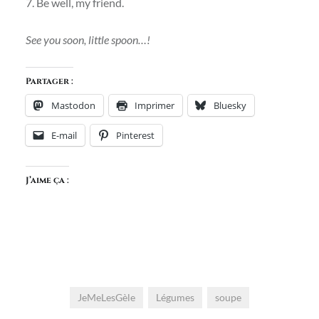
7. Be well, my friend.
See you soon, little spoon…!
Partager :
Mastodon
Imprimer
Bluesky
E-mail
Pinterest
J’aime ça :
JeMeLesGèle
Légumes
soupe