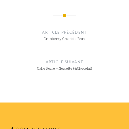
Navigation
de
ARTICLE PRÉCÉDENT
l’article
Cranberry Crumble Bars
ARTICLE SUIVANT
Cake Poire – Noisette (&Chocolat)