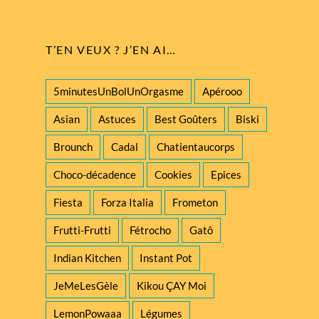
T’EN VEUX ? J’EN AI…
5minutesUnBolUnOrgasme
Apérooo
Asian
Astuces
Best Goûters
Biski
Brounch
Cadal
Chatientaucorps
Choco-décadence
Cookies
Epices
Fiesta
Forza Italia
Frometon
Frutti-Frutti
Fétrocho
Gatô
Indian Kitchen
Instant Pot
JeMeLesGèle
Kikou ÇAY Moi
LemonPowaaa
Légumes