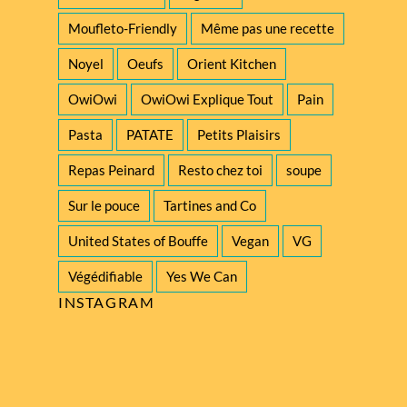
Moufleto-Friendly
Même pas une recette
Noyel
Oeufs
Orient Kitchen
OwiOwi
OwiOwi Explique Tout
Pain
Pasta
PATATE
Petits Plaisirs
Repas Peinard
Resto chez toi
soupe
Sur le pouce
Tartines and Co
United States of Bouffe
Vegan
VG
Végédifiable
Yes We Can
INSTAGRAM