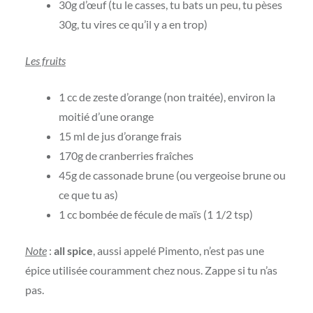
30g d’œuf (tu le casses, tu bats un peu, tu pèses
30g, tu vires ce qu’il y a en trop)
Les fruits
1 cc de zeste d’orange (non traitée), environ la
moitié d’une orange
15 ml de jus d’orange frais
170g de cranberries fraîches
45g de cassonade brune (ou vergeoise brune ou
ce que tu as)
1 cc bombée de fécule de maïs (1 1/2 tsp)
Note
:
all spice
, aussi appelé Pimento, n’est pas une
épice utilisée couramment chez nous. Zappe si tu n’as
pas.