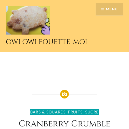
Accéder
MENU
au
contenu
principal
OWI OWI FOUETTE-MOI
BARS & SQUARES
,
FRUITS
,
SUCRÉ
Cranberry Crumble