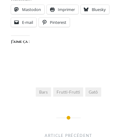
Mastodon
Imprimer
Bluesky
E-mail
Pinterest
J’aime ça :
Bars
Frutti-Frutti
Gatô
Navigation
de
ARTICLE PRÉCÉDENT