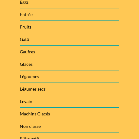
Eggs
Entrée
Fruits
Gatô
Gaufres
Glaces
Légoumes
Légumes secs
Levain
Machins Glacés
Non classé
P'tits gatô