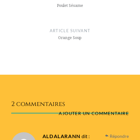
l’article
Poulet Sésame
ARTICLE SUIVANT
Orange Soup
2 commentaires
AJOUTER UN COMMENTAIRE
ALDALARANN
dit :
Répondre