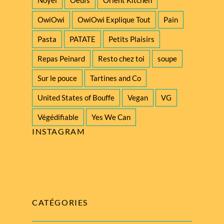
Noyel
Oeufs
Orient Kitchen
OwiOwi
OwiOwi Explique Tout
Pain
Pasta
PATATE
Petits Plaisirs
Repas Peinard
Resto chez toi
soupe
Sur le pouce
Tartines and Co
United States of Bouffe
Vegan
VG
Végédifiable
Yes We Can
INSTAGRAM
CATÉGORIES