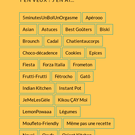
5minutesUnBolUnOrgasme
Apérooo
Asian
Astuces
Best Goûters
Biski
Brounch
Cadal
Chatientaucorps
Choco-décadence
Cookies
Epices
Fiesta
Forza Italia
Frometon
Frutti-Frutti
Fétrocho
Gatô
Indian Kitchen
Instant Pot
JeMeLesGèle
Kikou ÇAY Moi
LemonPowaaa
Légumes
Moufleto-Friendly
Même pas une recette