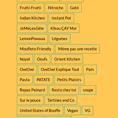
Frutti-Frutti
Fétrocho
Gatô
Indian Kitchen
Instant Pot
JeMeLesGèle
Kikou ÇAY Moi
LemonPowaaa
Légumes
Moufleto-Friendly
Même pas une recette
Noyel
Oeufs
Orient Kitchen
OwiOwi
OwiOwi Explique Tout
Pain
Pasta
PATATE
Petits Plaisirs
Repas Peinard
Resto chez toi
soupe
Sur le pouce
Tartines and Co
United States of Bouffe
Vegan
VG