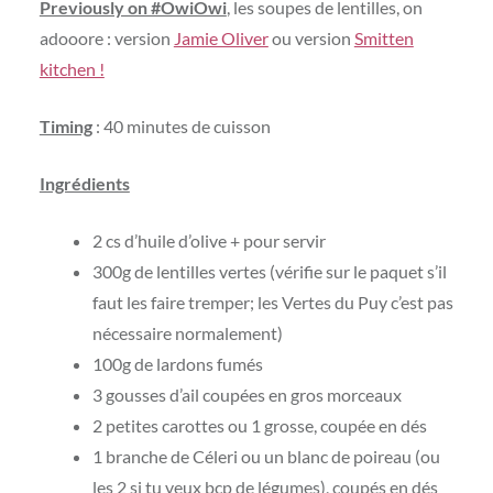
Previously on #OwiOwi
, les soupes de lentilles, on
adooore : version
Jamie Oliver
ou version
Smitten
kitchen !
Timing
: 40 minutes de cuisson
Ingrédients
2 cs d’huile d’olive + pour servir
300g de lentilles vertes (vérifie sur le paquet s’il
faut les faire tremper; les Vertes du Puy c’est pas
nécessaire normalement)
100g de lardons fumés
3 gousses d’ail coupées en gros morceaux
2 petites carottes ou 1 grosse, coupée en dés
1 branche de Céleri ou un blanc de poireau (ou
les 2 si tu veux bcp de légumes), coupés en dés