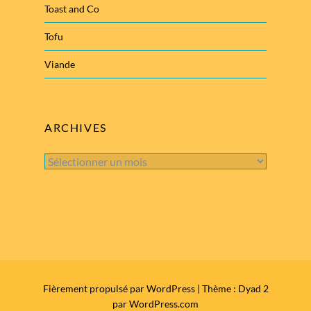
Toast and Co
Tofu
Viande
ARCHIVES
Archives
Fièrement propulsé par WordPress
|
Thème : Dyad 2
par
WordPress.com