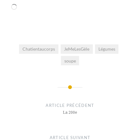
Chargement…
Chatientaucorps
JeMeLesGèle
Légumes
soupe
Navigation
de
ARTICLE PRÉCÉDENT
l’article
La 200e
ARTICLE SUIVANT