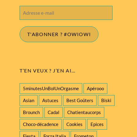
Adresse
e-
mail
T'ABONNER ? #OWIOWI
T’EN VEUX ? J’EN AI…
5minutesUnBolUnOrgasme
Apérooo
Asian
Astuces
Best Goûters
Biski
Brounch
Cadal
Chatientaucorps
Choco-décadence
Cookies
Epices
Fiesta
Forza Italia
Frometon