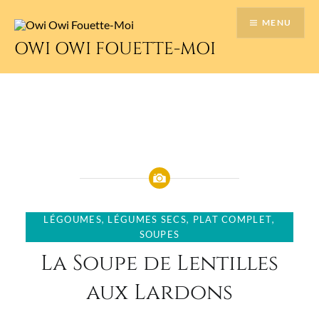
Accéder
MENU
au
contenu
OWI OWI FOUETTE-MOI
principal
LÉGOUMES
,
LÉGUMES SECS
,
PLAT COMPLET
,
SOUPES
La Soupe de Lentilles
aux Lardons