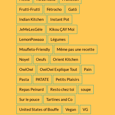
Frutti-Frutti
Fétrocho
Gatô
Indian Kitchen
Instant Pot
JeMeLesGèle
Kikou ÇAY Moi
LemonPowaaa
Légumes
Moufleto-Friendly
Même pas une recette
Noyel
Oeufs
Orient Kitchen
OwiOwi
OwiOwi Explique Tout
Pain
Pasta
PATATE
Petits Plaisirs
Repas Peinard
Resto chez toi
soupe
Sur le pouce
Tartines and Co
United States of Bouffe
Vegan
VG