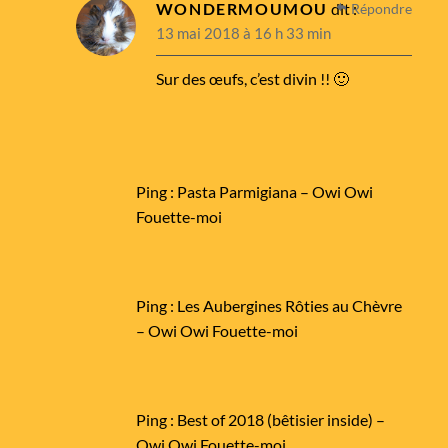
WONDERMOUMOU
dit :
Répondre
13 mai 2018 à 16 h 33 min
Sur des œufs, c’est divin !! 🙂
Ping :
Pasta Parmigiana – Owi Owi
Fouette-moi
Ping :
Les Aubergines Rôties au Chèvre
– Owi Owi Fouette-moi
Ping :
Best of 2018 (bêtisier inside) –
Owi Owi Fouette-moi