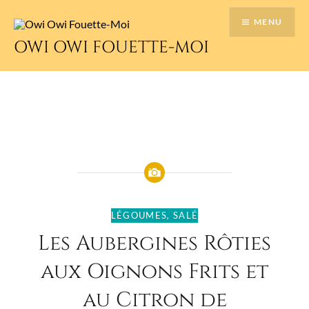
Accéder
MENU
au
contenu
OWI OWI FOUETTE-MOI
principal
LÉGOUMES
,
SALÉ
Les Aubergines Rôties
aux Oignons Frits et
au Citron de