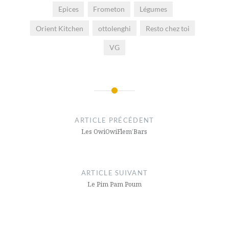
Epices
Frometon
Légumes
Orient Kitchen
ottolenghi
Resto chez toi
VG
Navigation
de
ARTICLE PRÉCÉDENT
l’article
Les OwiOwiFlem’Bars
ARTICLE SUIVANT
Le Pim Pam Poum