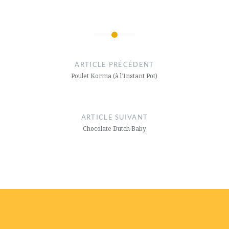
Navigation
de
ARTICLE PRÉCÉDENT
l’article
Poulet Korma (à l’Instant Pot)
ARTICLE SUIVANT
Chocolate Dutch Baby