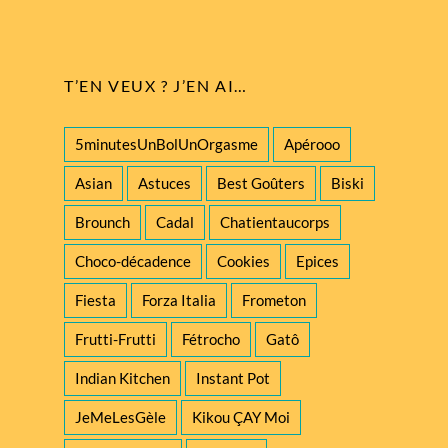
T’EN VEUX ? J’EN AI…
5minutesUnBolUnOrgasme
Apérooo
Asian
Astuces
Best Goûters
Biski
Brounch
Cadal
Chatientaucorps
Choco-décadence
Cookies
Epices
Fiesta
Forza Italia
Frometon
Frutti-Frutti
Fétrocho
Gatô
Indian Kitchen
Instant Pot
JeMeLesGèle
Kikou ÇAY Moi