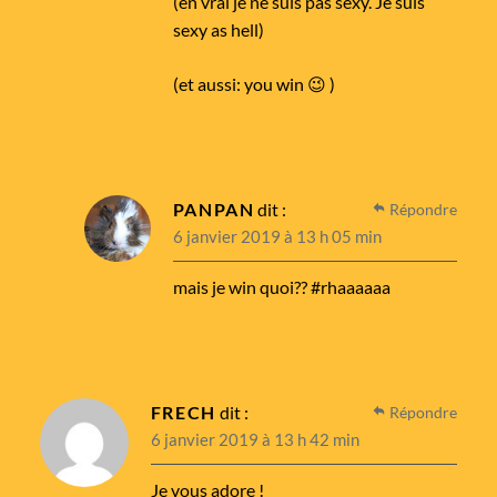
(en vrai je ne suis pas sexy. Je suis
sexy as hell)
(et aussi: you win 😉 )
PANPAN
dit :
Répondre
6 janvier 2019 à 13 h 05 min
mais je win quoi?? #rhaaaaaa
FRECH
dit :
Répondre
6 janvier 2019 à 13 h 42 min
Je vous adore !