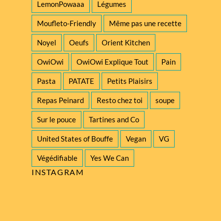
LemonPowaaa
Légumes
Moufleto-Friendly
Même pas une recette
Noyel
Oeufs
Orient Kitchen
OwiOwi
OwiOwi Explique Tout
Pain
Pasta
PATATE
Petits Plaisirs
Repas Peinard
Resto chez toi
soupe
Sur le pouce
Tartines and Co
United States of Bouffe
Vegan
VG
Végédifiable
Yes We Can
INSTAGRAM