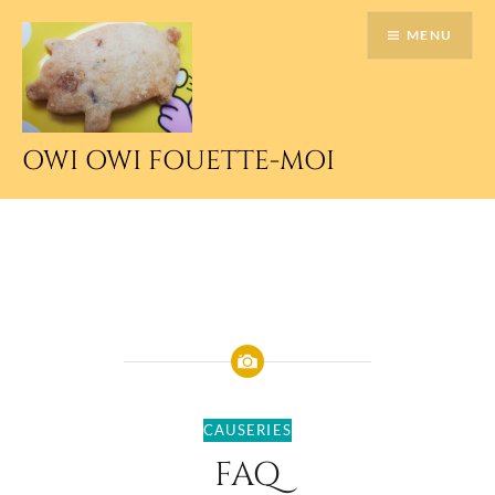
Accéder
MENU
au
contenu
principal
OWI OWI FOUETTE-MOI
CAUSERIES
FAQ