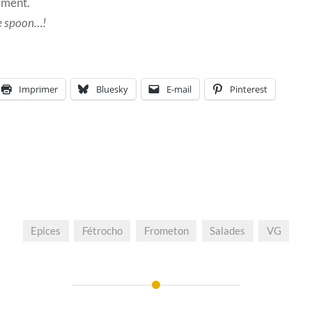
ement.
le spoon…!
Imprimer
Bluesky
E-mail
Pinterest
Epices
Fétrocho
Frometon
Salades
VG