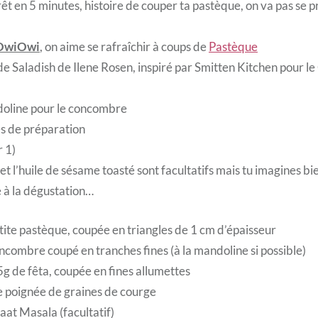
êt en 5 minutes, histoire de couper ta pastèque, on va pas se pr
#OwiOwi
, on aime se rafraîchir à coups de
Pastèque
de Saladish de Ilene Rosen, inspiré par Smitten Kitchen pour l
doline pour le concombre
es de préparation
 1)
t l’huile de sésame toasté sont facultatifs mais tu imagines bie
 à la dégustation…
tite pastèque, coupée en triangles de 1 cm d’épaisseur
ncombre coupé en tranches fines (à la mandoline si possible)
g de fêta, coupée en fines allumettes
 poignée de graines de courge
aat Masala (facultatif)