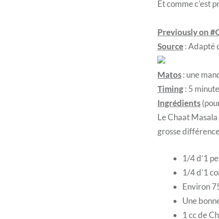
Et comme c’est pr
Previously on 
Source
: Adapté 
Matos
: une man
Timing
: 5 minut
Ingrédients
(pour
Le Chaat Masala e
grosse différence
1/4 d’1 pe
1/4 d’1 co
Environ 75
Une bonne
1 cc de Ch