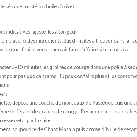
 de sésame toasté (ou huile d’olive)
ont indicatives, ajuste-les à ton goût
mplace ici des ingrédients plus difficiles à trouver dans la rec
rte quel feuille verte pourrait faire l’affaire si tu aimes ça.
toaster 5-10 minutes les graines de courge dans une poêle à sec
t pour pas que ça crame. Tu peux en faire plus et les conserve
ique.
ir :
siette, dépose une couche de morceaux de Pastèque puis une 
me de fêta et de graines de courge. Recommence les couches p
 ressers-toi par la suite.
ment, saupoudre de Chaat Masala puis arrose d’huile de sésame