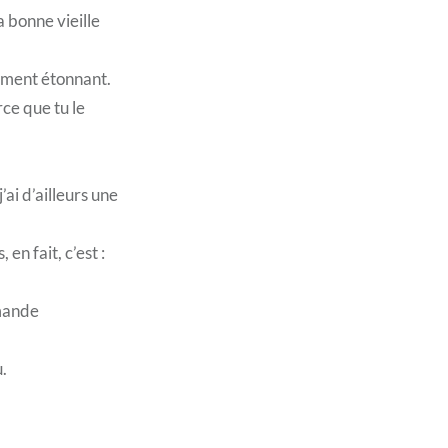
la bonne vieille
tement étonnant.
ce que tu le
ai d’ailleurs une
en fait, c’est :
mmande
u.