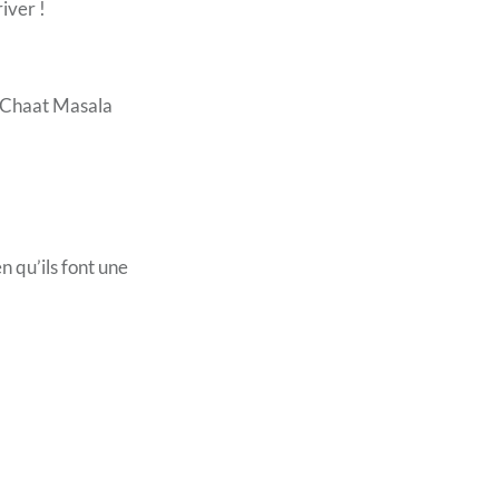
iver !
e Chaat Masala
n qu’ils font une