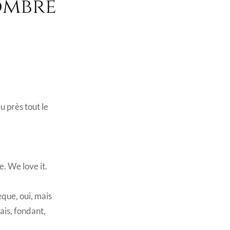
ombre
u près tout le
. We love it.
èque, oui, mais
ais, fondant,