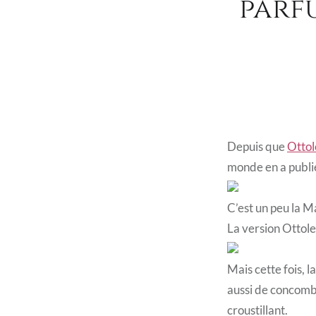
parf
Depuis que
Ottol
monde en a publié
C’est un peu la M
La version Ottole
Mais cette fois, 
aussi de concombr
croustillant.