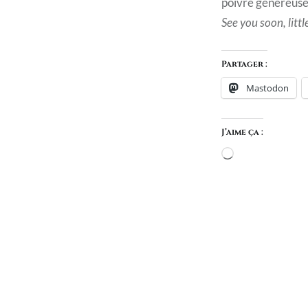
poivre généreus
See you soon, litt
Partager :
Mastodon
J’aime ça :
Chargement…
Navigation