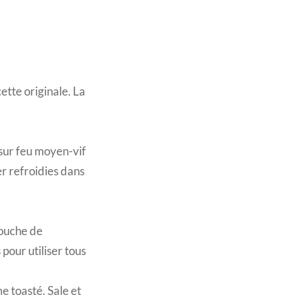
ette originale. La
 sur feu moyen-vif
r refroidies dans
couche de
our utiliser tous
 toasté. Sale et