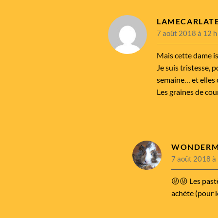
LAMECARLAT
7 août 2018 à 12 h
Mais cette dame is 
Je suis tristesse, p
semaine… et elles 
Les graines de cour
WONDER
7 août 2018 à
😜😜 Les pastè
achète (pour l