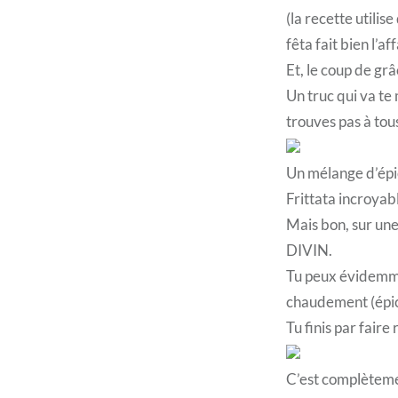
(la recette utilise
fêta fait bien l’af
Et, le coup de gr
Un truc qui va te
trouves pas à tous
Un mélange d’épic
Frittata incroyabl
Mais bon, sur une 
DIVIN.
Tu peux évidemme
chaudement (épice
Tu finis par faire
C’est complètemen