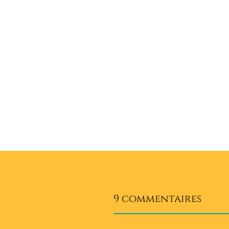
de
l’article
9 commentaires