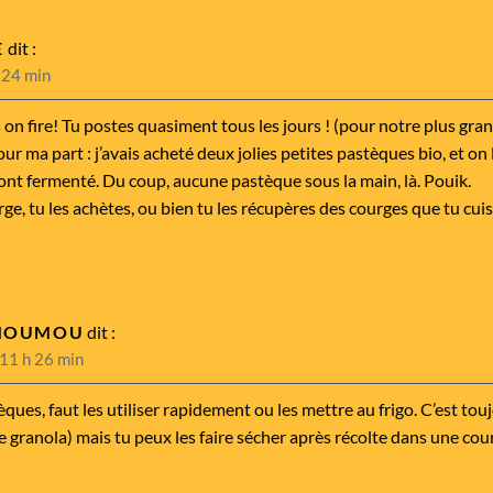
E
dit :
 24 min
on fire! Tu postes quasiment tous les jours ! (pour notre plus grand
our ma part : j’avais acheté deux jolies petites pastèques bio, et on le
ont fermenté. Du coup, aucune pastèque sous la main, là. Pouik.
ge, tu les achètes, ou bien tu les récupères des courges que tu cuis
MOUMOU
dit :
 11 h 26 min
ques, faut les utiliser rapidement ou les mettre au frigo. C’est toujo
e granola) mais tu peux les faire sécher après récolte dans une cou