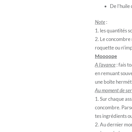
De l’huile
Note
:
1. les quantités s
2. Le concombre re
roquette ou n’impo
Moooope
A l’avance
: fais 
en remuant souven
une boîte hermét
Au moment de serv
1. Sur chaque as
concombre. Parsè
tes ingrédients ou
2. Au dernier mo