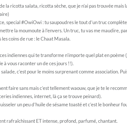
 de la ricotta salata, ricotta sèche, que je n’ai pas trouvée mais 
faire)
âce, special #OwiOwi : tu saupoudres le tout d’un truc complè
 mettre la moumoute à l’envers. Un truc, tu vas me maudire, par
 les coins de rue : le Chaat Masala.
es indiennes qui te transforme n’importe quel plat en poème (j’
e à vous raconter un de ces jours !!).
salade, c’est pour le moins surprenant comme association. Puis, 
nt faire sans mais c’est tellement waouw, que je te le reco
ries indiennes, internet, là ça se trouve peinard).
 ruisseler un peu d’huile de sésame toasté et c’est le bonheur fo
t rafraîchissant ET intense, profond, parfumé, chantant.