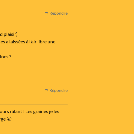
Répondre
 plaisir)
s a laissées à l’air libre une
ines ?
Répondre
urs râlant ! Les graines je les
rge 🙂