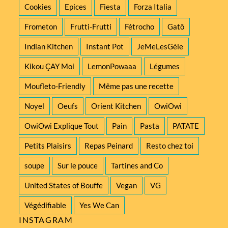
Cookies
Epices
Fiesta
Forza Italia
Frometon
Frutti-Frutti
Fétrocho
Gatô
Indian Kitchen
Instant Pot
JeMeLesGèle
Kikou ÇAY Moi
LemonPowaaa
Légumes
Moufleto-Friendly
Même pas une recette
Noyel
Oeufs
Orient Kitchen
OwiOwi
OwiOwi Explique Tout
Pain
Pasta
PATATE
Petits Plaisirs
Repas Peinard
Resto chez toi
soupe
Sur le pouce
Tartines and Co
United States of Bouffe
Vegan
VG
Végédifiable
Yes We Can
INSTAGRAM