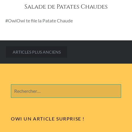
Salade de Patates Chaudes
#OwiOwi te file la Patate Chaude
Navigation
ARTICLES PLUS ANCIENS
des
articles
Rechercher :
OWI UN ARTICLE SURPRISE !