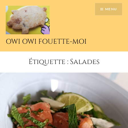
Accéder
MENU
au
contenu
principal
OWI OWI FOUETTE-MOI
Étiquette :
Salades