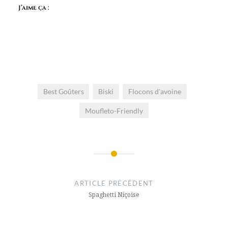
J’aime ça :
Best Goûters
Biski
Flocons d'avoine
Moufleto-Friendly
Navigation
de
ARTICLE PRÉCÉDENT
l’article
Spaghetti Niçoise