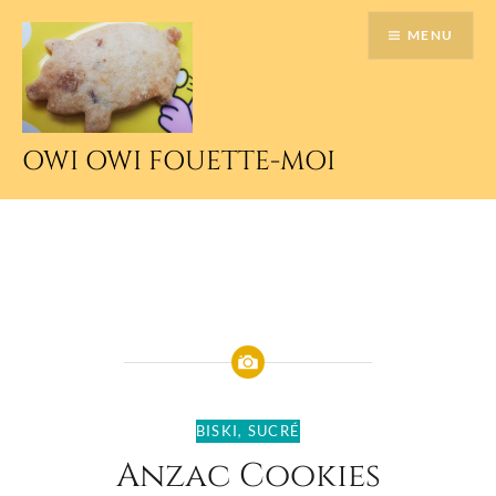
Accéder
MENU
au
contenu
principal
OWI OWI FOUETTE-MOI
BISKI
,
SUCRÉ
Anzac Cookies