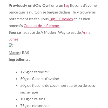
Previously on #OwiOwi
, on a un
tag
flocons d’avoine
parce que la nuit, on se baigne dedans. Tu y trouveras
notamment les fabulous
Big O Cookies
et les bien
nommés
Cookies de la flemme.
Source
: adapté de A Modern Way to eat de
Anna
Jones
Matos
: RAS
Ingrédients
:
125g de farine t55
50g de flocons d’avoine
50g de flocons de coco (non sucré) ou de coco
sèché râpé
100g de raisins
75g de cassonade