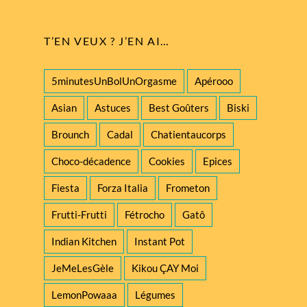
T’EN VEUX ? J’EN AI…
5minutesUnBolUnOrgasme
Apérooo
Asian
Astuces
Best Goûters
Biski
Brounch
Cadal
Chatientaucorps
Choco-décadence
Cookies
Epices
Fiesta
Forza Italia
Frometon
Frutti-Frutti
Fétrocho
Gatô
Indian Kitchen
Instant Pot
JeMeLesGèle
Kikou ÇAY Moi
LemonPowaaa
Légumes