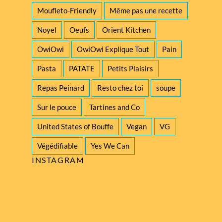
Moufleto-Friendly
Même pas une recette
Noyel
Oeufs
Orient Kitchen
OwiOwi
OwiOwi Explique Tout
Pain
Pasta
PATATE
Petits Plaisirs
Repas Peinard
Resto chez toi
soupe
Sur le pouce
Tartines and Co
United States of Bouffe
Vegan
VG
Végédifiable
Yes We Can
INSTAGRAM