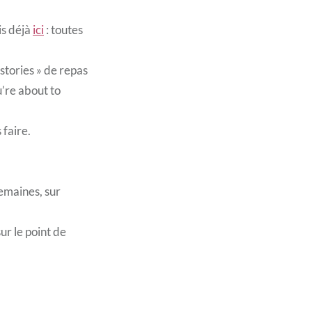
is déjà
ici
: toutes
stories » de repas
u’re about to
 faire.
emaines, sur
ur le point de