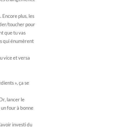
 Encore plus, les
rder/toucher pour
ent que tu vas
les qui énumèrent
u vice et versa
dients », ça se
Or, lancer le
 un four à bonne
avoir investi du