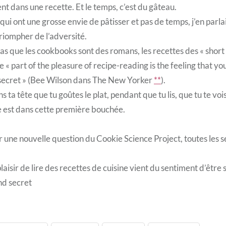
nt dans une recette. Et le temps, c’est du gâteau.
 qui ont une grosse envie de pâtisser et pas de temps, j’en parla
triompher de l’adversité.
pas que les cookbooks sont des romans, les recettes des « short 
 « part of the pleasure of recipe-reading is the feeling that yo
 secret » (Bee Wilson dans The New Yorker
**
).
s ta tête que tu goûtes le plat, pendant que tu lis, que tu te vois
ife est dans cette première bouchée.
 une nouvelle question du Cookie Science Project, toutes les s
laisir de lire des recettes de cuisine vient du sentiment d’être s
nd secret