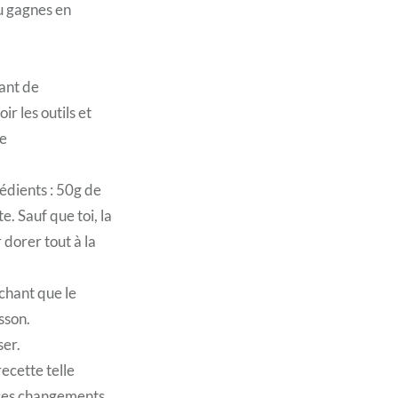
tu gagnes en
vant de
r les outils et
re
rédients : 50g de
e. Sauf que toi, la
 dorer tout à la
achant que le
sson.
ser.
ecette telle
 ces changements.