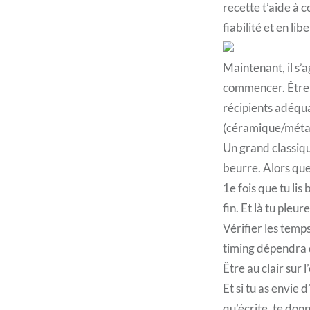
recette t’aide à 
fiabilité et en libe
Maintenant, il s’a
commencer. Être s
récipients adéqua
(céramique/métal/
Un grand classique
beurre. Alors que 
1e fois que tu lis
fin. Et là tu pleure
Vérifier les temp
timing dépendra 
Être au clair sur
Et si tu as envie
qu’écrite, te don