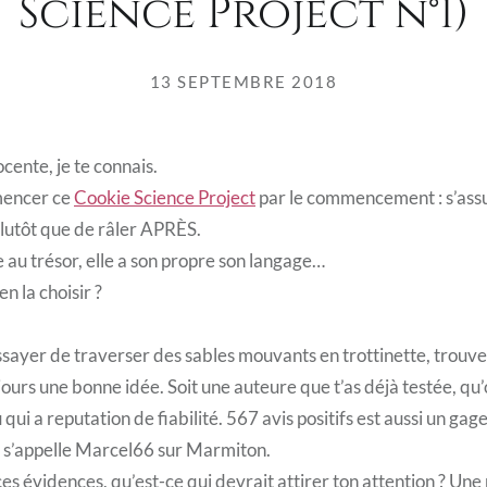
Science Project n°1)
13 SEPTEMBRE 2018
ocente, je te connais.
mencer ce
Cookie Science Project
par le commencement : s’assur
utôt que de râler APRÈS.
au trésor, elle a son propre son langage…
 la choisir ?
ssayer de traverser des sables mouvants en trottinette, trouv
jours une bonne idée. Soit une auteure que t’as déjà testée, qu’
i a reputation de fiabilité. 567 avis positifs est aussi un gage
ur s’appelle Marcel66 sur Marmiton.
es évidences, qu’est-ce qui devrait attirer ton attention ? Une