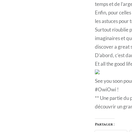
temps et de l’arge
Enfin, pour celles
les astuces pour 
Surtout n’oublie 
imaginaires et que
discover a great
D’abord, c’est dan
Et all the good l
See you soon pour
#OwiOwi !
** Une partie du p
découvrir un gra
Partager :