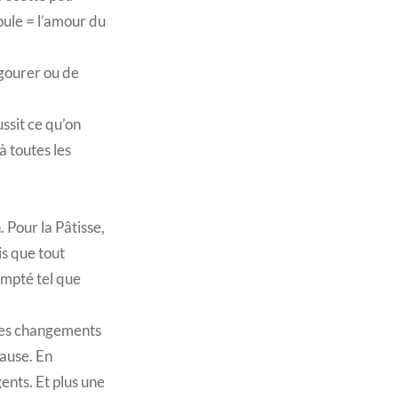
moule = l’amour du
e gourer ou de
ssit ce qu’on
à toutes les
. Pour la Pâtisse,
is que tout
ompté tel que
 des changements
cause. En
ents. Et plus une