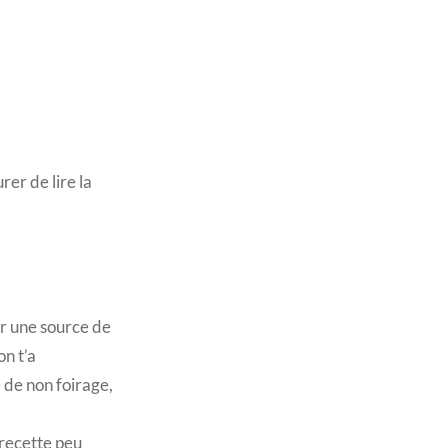
er de lire la
er une source de
on t’a
 de non foirage,
 recette peu