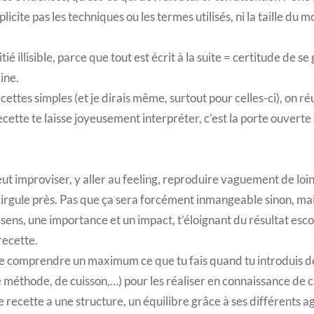
xplicite pas les techniques ou les termes utilisés, ni la taille du 
ié illisible, parce que tout est écrit à la suite = certitude de s
ine.
ttes simples (et je dirais même, surtout pour celles-ci), on réu
cette te laisse joyeusement interpréter, c’est la porte ouverte 
eut improviser, y aller au feeling, reproduire vaguement de loin
 virgule près. Pas que ça sera forcément inmangeable sinon, ma
ens, une importance et un impact, t’éloignant du résultat esc
recette.
 de comprendre un maximum ce que tu fais quand tu introduis
e méthode, de cuisson,…) pour les réaliser en connaissance de 
 recette a une structure, un équilibre grâce à ses différents ag