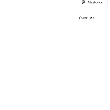
Mastodon
J’aime ça :
Navigation
de
l’article