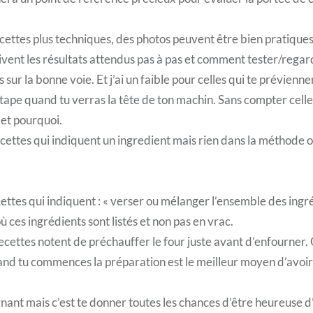
cettes plus techniques, des photos peuvent être bien pratiques.
ivent les résultats attendus pas à pas et comment tester/rega
s sur la bonne voie. Et j’ai un faible pour celles qui te prévienn
étape quand tu verras la tête de ton machin. Sans compter cel
 et pourquoi.
ecettes qui indiquent un ingredient mais rien dans la méthode o
ettes qui indiquent : « verser ou mélanger l’ensemble des ingré
où ces ingrédients sont listés et non pas en vrac.
recettes notent de préchauffer le four juste avant d’enfourner. 
nd tu commences la préparation est le meilleur moyen d’avoir
gnant mais c’est te donner toutes les chances d’être heureuse d’