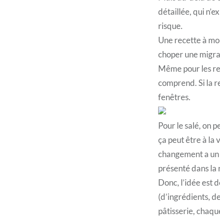
détaillée, qui n’e
risque.
Une recette à moit
choper une migra
Même pour les rece
comprend. Si la re
fenêtres.
Pour le salé, on p
ça peut être à la
changement a un s
présenté dans la 
Donc, l’idée est
(d’ingrédients, d
pâtisserie, chaque