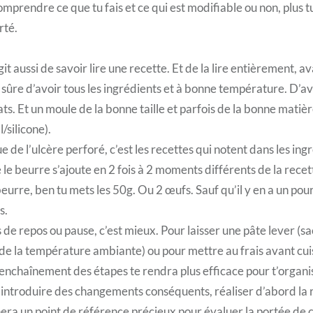
comprendre ce que tu fais et ce qui est modifiable ou non, plus 
rté.
git aussi de savoir lire une recette. Et de la lire entièrement, a
ûre d’avoir tous les ingrédients et à bonne température. D’avoi
ts. Et un moule de la bonne taille et parfois de la bonne matiè
silicone).
 de l’ulcère perforé, c’est les recettes qui notent dans les ing
le beurre s’ajoute en 2 fois à 2 moments différents de la recett
 beurre, ben tu mets les 50g. Ou 2 œufs. Sauf qu’il y en a un pour
s.
s de repos ou pause, c’est mieux. Pour laisser une pâte lever (s
de la température ambiante) ou pour mettre au frais avant cui
 l’enchaînement des étapes te rendra plus efficace pour t’organi
 d’introduire des changements conséquents, réaliser d’abord la r
nera un point de référence précieux pour évaluer la portée de