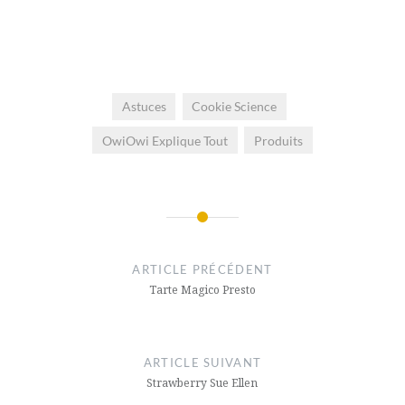
Astuces
Cookie Science
OwiOwi Explique Tout
Produits
Navigation
de
ARTICLE PRÉCÉDENT
l’article
Tarte Magico Presto
ARTICLE SUIVANT
Strawberry Sue Ellen