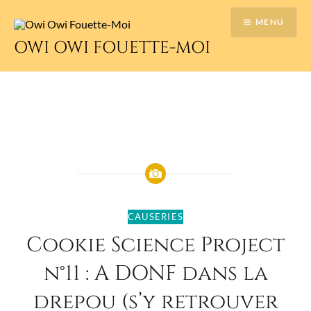
Accéder
MENU
au
contenu
OWI OWI FOUETTE-MOI
principal
CAUSERIES
Cookie Science Project
n°11 : A DONF dans la
drepou (s’y retrouver