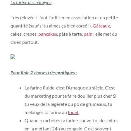
La farine de châtaigne
:
Très relevée, il faut l’utiliser en association et en petite
quantité (sauf si tu aimes ça bien corsé !).
Gâteaux
,
cakes, crepes,
pancakes
, pâte à tarte,
pain
: elle met du
chien partout.
Pour finir,
2 choses très pratiques
:
La farine fluide, c’est l’Arnaque du siècle. C’est
du marketing pour te faire douiller plus cher Si
tu veux de la légèreté ou pô de grumeaux, tu
mélanges ta farine au
fouet
.
Quand tu achètes ta farine, sauve-toi des mites
en la mettant 24h au congelo. C’est souvent