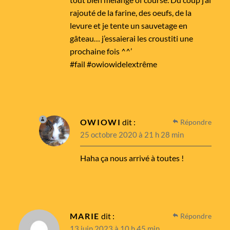
rajouté de la farine, des oeufs, de la
levure et je tente un sauvetage en
gâteau… j’essaierai les croustiti une
prochaine fois ^^’
#fail #owiowidelextrême
OWIOWI
dit :
Répondre
25 octobre 2020 à 21 h 28 min
Haha ça nous arrivé à toutes !
MARIE
dit :
Répondre
13 juin 2023 à 10 h 45 min