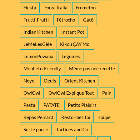
Fiesta
Forza Italia
Frometon
Frutti-Frutti
Fétrocho
Gatô
Indian Kitchen
Instant Pot
JeMeLesGèle
Kikou ÇAY Moi
LemonPowaaa
Légumes
Moufleto-Friendly
Même pas une recette
Noyel
Oeufs
Orient Kitchen
OwiOwi
OwiOwi Explique Tout
Pain
Pasta
PATATE
Petits Plaisirs
Repas Peinard
Resto chez toi
soupe
Sur le pouce
Tartines and Co