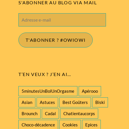
S'ABONNER AU BLOG VIA MAIL
Adresse
e-
mail
T'ABONNER ? #OWIOWI
T’EN VEUX ? J’EN AI…
5minutesUnBolUnOrgasme
Apérooo
Asian
Astuces
Best Goûters
Biski
Brounch
Cadal
Chatientaucorps
Choco-décadence
Cookies
Epices