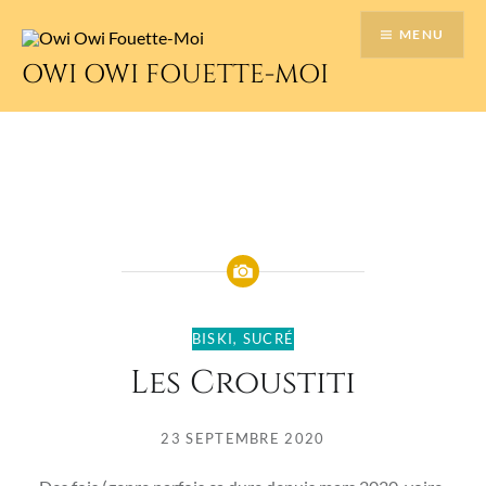
Accéder
MENU
au
contenu
OWI OWI FOUETTE-MOI
principal
BISKI
,
SUCRÉ
Les Croustiti
23 SEPTEMBRE 2020