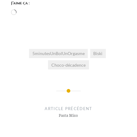
J’aime ça :
Chargement…
5minutesUnBolUnOrgasme
Biski
Choco-décadence
Navigation
de
ARTICLE PRÉCÉDENT
l’article
Pasta Miso