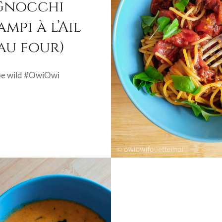
Gnocchi
mpi à l’Ail
au four)
be wild #OwiOwi