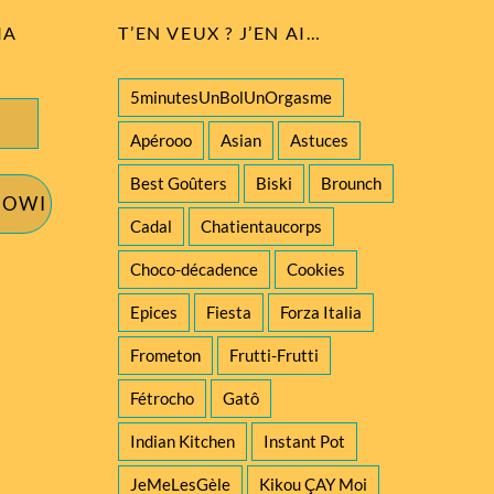
IA
T’EN VEUX ? J’EN AI…
5minutesUnBolUnOrgasme
Apérooo
Asian
Astuces
Best Goûters
Biski
Brounch
IOWI
Cadal
Chatientaucorps
Choco-décadence
Cookies
Epices
Fiesta
Forza Italia
Frometon
Frutti-Frutti
Fétrocho
Gatô
Indian Kitchen
Instant Pot
JeMeLesGèle
Kikou ÇAY Moi