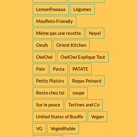
LemonPowaaa
Légumes
Moufleto-Friendly
Même pas une recette
Noyel
Oeufs
Orient Kitchen
OwiOwi
OwiOwi Explique Tout
Pain
Pasta
PATATE
Petits Plaisirs
Repas Peinard
Resto chez toi
soupe
Sur le pouce
Tartines and Co
United States of Bouffe
Vegan
VG
Végédifiable