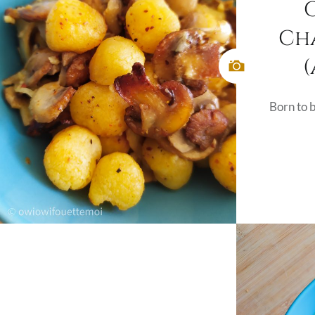
Cha
(
Born to 