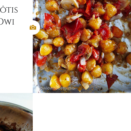
ôtis
Owi