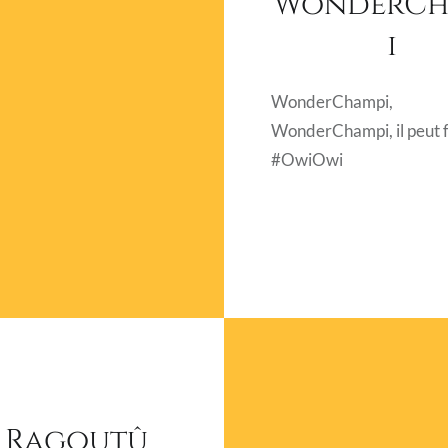
WonderCh
i
WonderChampi,
WonderChampi, il peut f
#OwiOwi
e Ragoutû