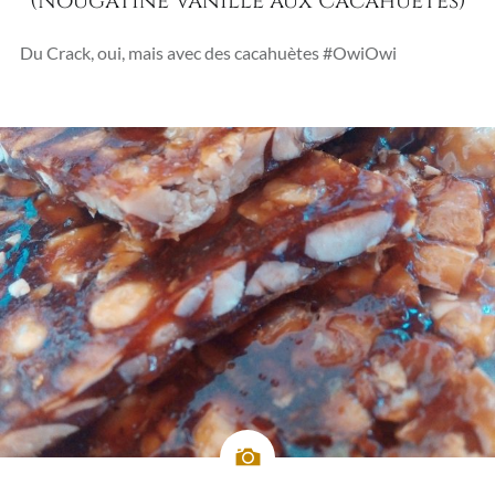
(Nougatine Vanille aux Cacahuètes)
Du Crack, oui, mais avec des cacahuètes #OwiOwi