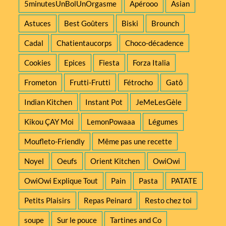
5minutesUnBolUnOrgasme
Apérooo
Asian
Astuces
Best Goûters
Biski
Brounch
Cadal
Chatientaucorps
Choco-décadence
Cookies
Epices
Fiesta
Forza Italia
Frometon
Frutti-Frutti
Fétrocho
Gatô
Indian Kitchen
Instant Pot
JeMeLesGèle
Kikou ÇAY Moi
LemonPowaaa
Légumes
Moufleto-Friendly
Même pas une recette
Noyel
Oeufs
Orient Kitchen
OwiOwi
OwiOwi Explique Tout
Pain
Pasta
PATATE
Petits Plaisirs
Repas Peinard
Resto chez toi
soupe
Sur le pouce
Tartines and Co