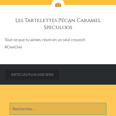
Les Tartelettes Pécan Caramel
Speculoos
Tout ce que tu aimes, réuni en un seul crounch
#OwiOwi
Navigation
ARTICLES PLUS ANCIENS
des
articles
Rechercher :