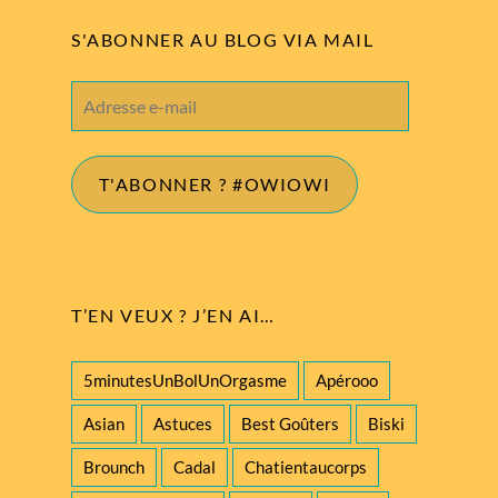
S'ABONNER AU BLOG VIA MAIL
Adresse
e-
mail
T'ABONNER ? #OWIOWI
T’EN VEUX ? J’EN AI…
5minutesUnBolUnOrgasme
Apérooo
Asian
Astuces
Best Goûters
Biski
Brounch
Cadal
Chatientaucorps