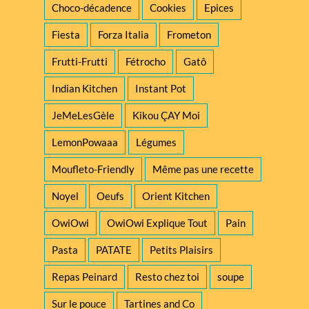
Choco-décadence
Cookies
Epices
Fiesta
Forza Italia
Frometon
Frutti-Frutti
Fétrocho
Gatô
Indian Kitchen
Instant Pot
JeMeLesGèle
Kikou ÇAY Moi
LemonPowaaa
Légumes
Moufleto-Friendly
Même pas une recette
Noyel
Oeufs
Orient Kitchen
OwiOwi
OwiOwi Explique Tout
Pain
Pasta
PATATE
Petits Plaisirs
Repas Peinard
Resto chez toi
soupe
Sur le pouce
Tartines and Co