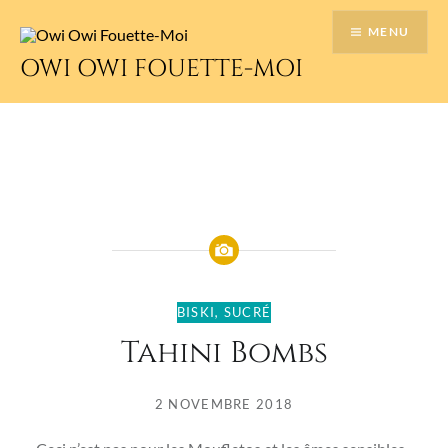
Accéder
MENU
au
contenu
OWI OWI FOUETTE-MOI
principal
BISKI
,
SUCRÉ
Tahini Bombs
2 NOVEMBRE 2018