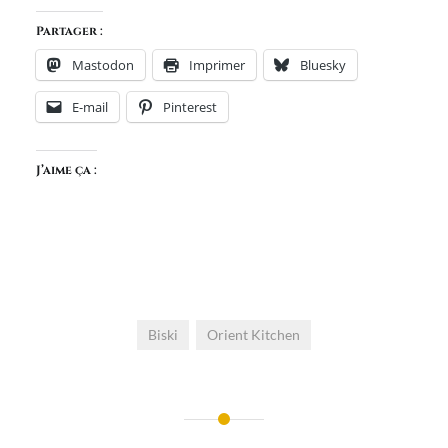
Partager :
Mastodon
Imprimer
Bluesky
E-mail
Pinterest
J’aime ça :
Biski
Orient Kitchen
Navigation