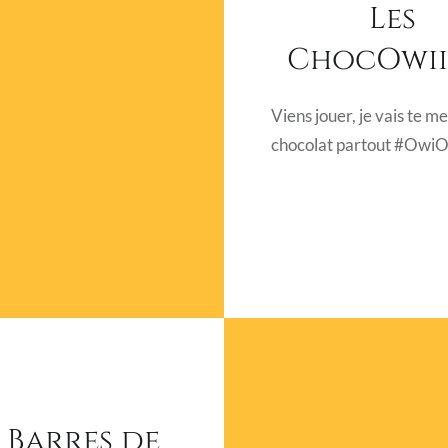
Les
ChocOwiii
Viens jouer, je vais te m
chocolat partout #Owi
 Barres de