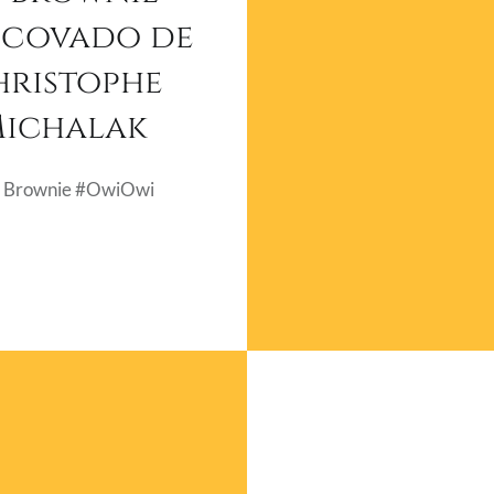
covado de
hristophe
ichalak
e Brownie #OwiOwi