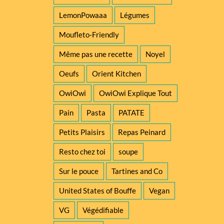
LemonPowaaa
Légumes
Moufleto-Friendly
Même pas une recette
Noyel
Oeufs
Orient Kitchen
OwiOwi
OwiOwi Explique Tout
Pain
Pasta
PATATE
Petits Plaisirs
Repas Peinard
Resto chez toi
soupe
Sur le pouce
Tartines and Co
United States of Bouffe
Vegan
VG
Végédifiable