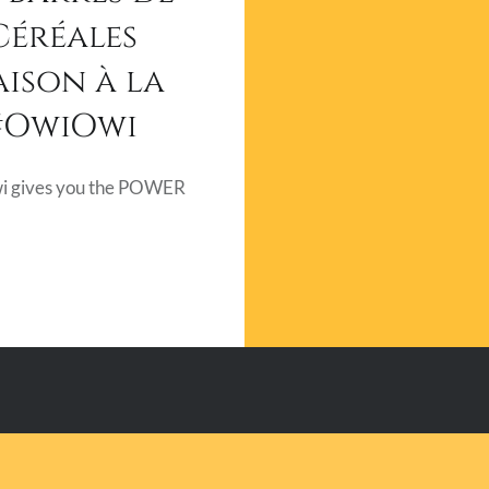
Céréales
ison à la
#OwiOwi
 gives you the POWER