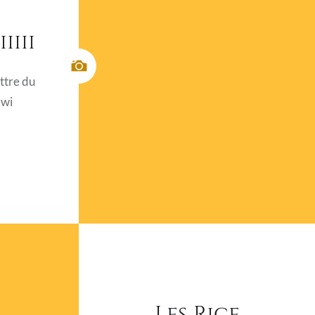
iiii
ettre du
Owi
Les Rice