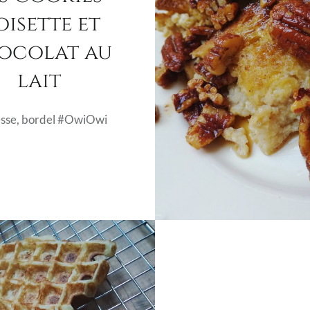
isette et
ocolat au
lait
esse, bordel #OwiOwi