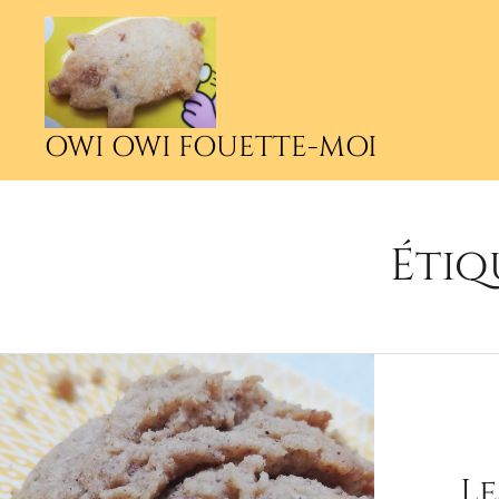
Accéder
au
contenu
principal
OWI OWI FOUETTE-MOI
Étiq
Le