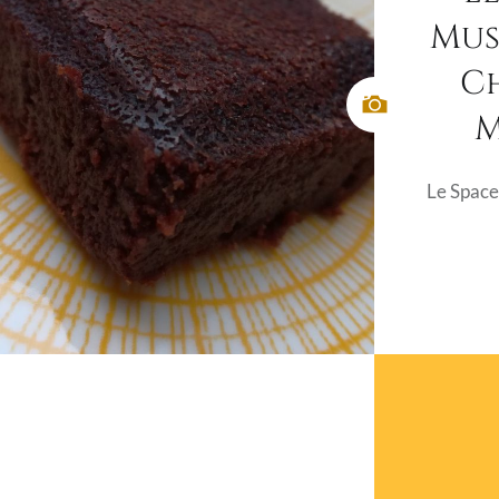
Mus
C
M
Le Spac