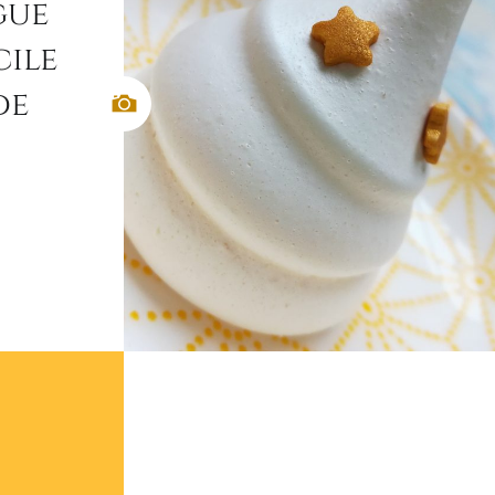
gue
cile
de