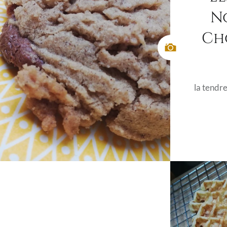
No
Ch
la tendr