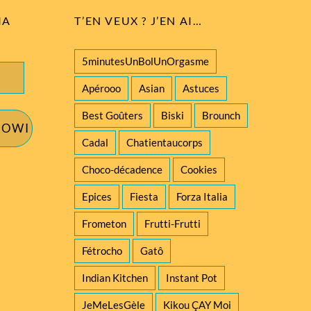
IA
T’EN VEUX ? J’EN AI…
5minutesUnBolUnOrgasme
Apérooo
Asian
Astuces
Best Goûters
Biski
Brounch
IOWI
Cadal
Chatientaucorps
Choco-décadence
Cookies
Epices
Fiesta
Forza Italia
Frometon
Frutti-Frutti
Fétrocho
Gatô
Indian Kitchen
Instant Pot
JeMeLesGèle
Kikou ÇAY Moi