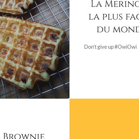
La Merin
la plus fa
du mon
Don’t give up #OwiOwi
e Brownie