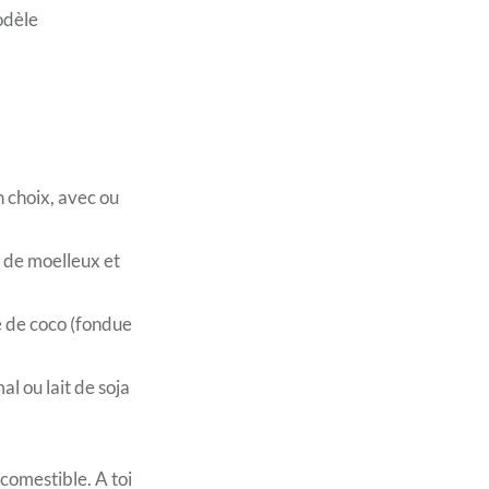
odèle
n choix, avec ou
s de moelleux et
le de coco (fondue
al ou lait de soja
 comestible. A toi