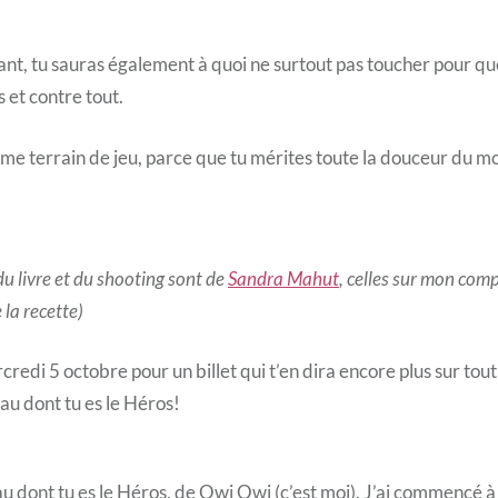
ant, tu sauras également à quoi ne surtout pas toucher pour qu
 et contre tout.
e terrain de jeu, parce que tu mérites toute la douceur du m
du livre et du shooting sont de
Sandra Mahut
, celles sur mon comp
la recette)
edi 5 octobre pour un billet qui t’en dira encore plus sur tout
u dont tu es le Héros!
u dont tu es le Héros, de Owi Owi (c’est moi). J’ai commencé 