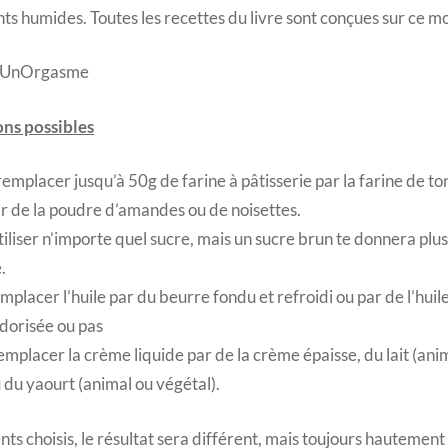
nts humides. Toutes les recettes du livre sont conçues sur ce m
lUnOrgasme
ons possibles
remplacer jusqu’à 50g de farine à pâtisserie par la farine de to
ar de la poudre d’amandes ou de noisettes.
tiliser n’importe quel sucre, mais un sucre brun te donnera plu
.
emplacer l’huile par du beurre fondu et refroidi ou par de l’hui
dorisée ou pas
emplacer la crème liquide par de la crème épaisse, du lait (anim
du yaourt (animal ou végétal).
nts choisis, le résultat sera différent, mais toujours hautement