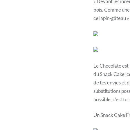
« Devant les incer
bois. Comme une m
ce lapin-gâteau » 
Le Chocolato est 
du Snack Cake, ce
de tes envies et 
substitutions poss
possible, c’est toi
Un Snack Cake Fr