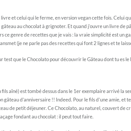
 livre et celui qui le ferme, en version vegan cette fois. Celui qu
e gâteau au chocolat à grignoter. Et quand j’ouvre un livre de pâ
ers ce genre de recettes que je vais : la vraie simplicité est un g
ansmet (je ne parle pas des recettes qui font 2 lignes et te lai
ur test que le Chocolato pour découvrir le Gâteau dont tu es le
 fils aîné) est tombé dessus dans le 1er exemplaire arrivé la se
n gâteau d’anniversaire !! Indeed. Pour le fils d’une amie, et t
gâteau de petit déjeuner. Ce Chocolato, au naturel, couvert de 
laçage fondant au chocolat : il peut tout faire.