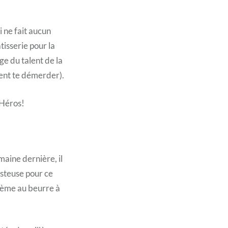
i ne fait aucun
tisserie pour la
age du talent de la
ssent te démerder).
 Héros!
maine dernière, il
esteuse pour ce
crème au beurre à