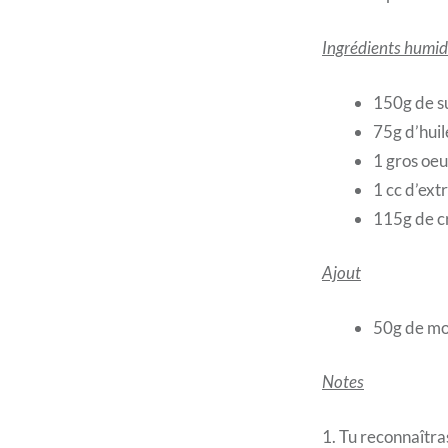
Ingrédients humi
150g de s
75g d’huil
1 gros oeu
1 cc d’extr
115g de c
Ajout
50g de mor
Notes
1. Tu reconnaîtr