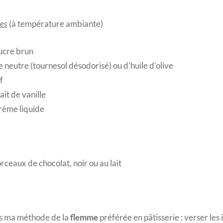
des
(à température ambiante)
ucre brun
e neutre (tournesol désodorisé) ou d’huile d’olive
f
ait de vanille
rème liquide
ceaux de chocolat, noir ou au lait
as ma méthode de la
flemme
préférée en pâtisserie : verser les