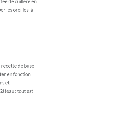
rtée de cuillère en
 les oreilles, à
a recette de base
ter en fonction
ns et
Gâteau : tout est