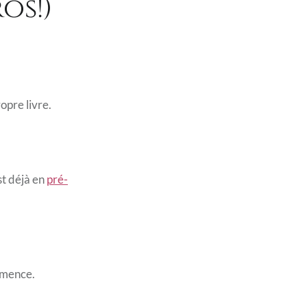
os!)
opre livre.
st déjà en
pré-
ommence.