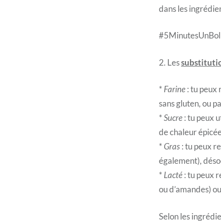
dans les ingrédie
#5MinutesUnBo
2. Les
substituti
*
Farine
: tu peux 
sans gluten, ou p
*
Sucre
: tu peux u
de chaleur épicée
*
Gras
: tu peux r
également), déso
*
Lacté
: tu peux r
ou d’amandes) ou 
Selon les ingrédie