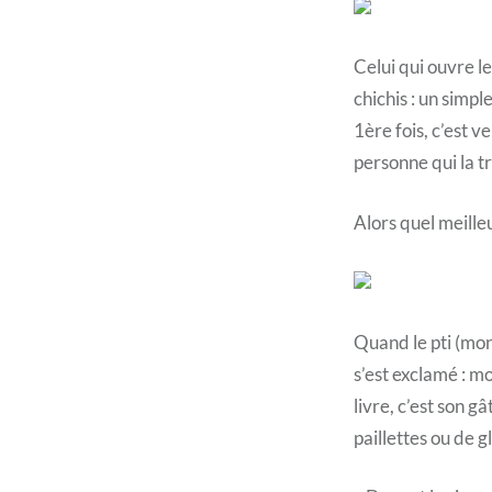
Celui qui ouvre le
chichis : un simpl
1ère fois, c’est v
personne qui la tr
Alors quel meille
Quand le pti (mon
s’est exclamé : mo
livre, c’est son 
paillettes ou de g