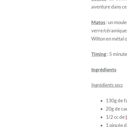
aventure dans ce
Matos
: un moule
verre/céramique/f
Wilton en métal o
Timing
: 5 minut
Ingrédients
Ingrédients secs
130g de fa
20g de ca
1/2 cc de
1 pincée d