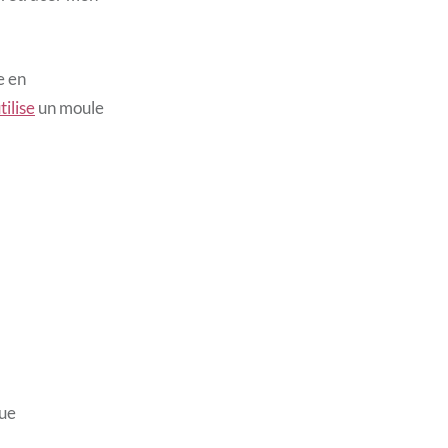
e en
tilise
un moule
que