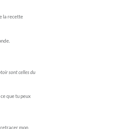
e la recette
onde.
toir sont celles du
 ce que tu peux
à retracer mon