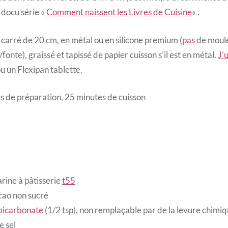
 docu série «
Comment naissent les Livres de Cuisine
« .
 carré de 20 cm, en métal ou en silicone premium (
pas
de moul
onte), graissé et tapissé de papier cuisson s’il est en métal.
J’u
u un Flexipan tablette.
es de préparation, 25 minutes de cuisson
rine à pâtisserie
t55
cao non sucré
bicarbonate
(1/2 tsp), non remplaçable par de la levure chimi
e sel