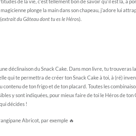
titudes de la vie, c’est tellement bon de savoir qu’il est là, à po
agicienne plonge la main dans son chapeau, j’adore lui attraper
(
extrait du Gâteau dont tu es le Héro
s).
une déclinaison du Snack Cake. Dans mon livre, tu trouveras l
lle qui te permettra de créer ton Snack Cake à toi, à (ré) inven
du contenu de ton frigo et de ton placard. Toutes les combinaiso
ibles y sont indiquées, pour mieux faire de toi le Héros de ton 
 qui décides !
angipane Abricot, par exemple 🔥