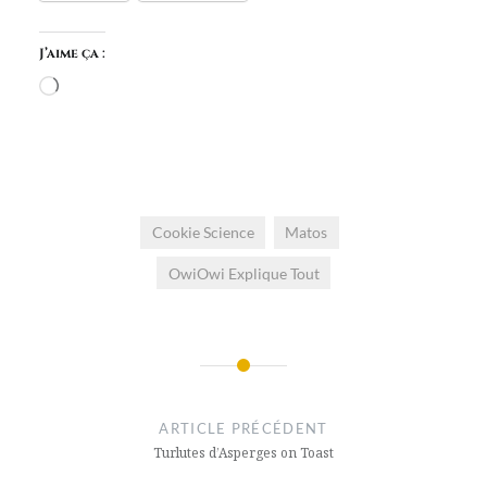
J’aime ça :
Chargement…
Cookie Science
Matos
OwiOwi Explique Tout
Navigation
de
ARTICLE PRÉCÉDENT
l’article
Turlutes d’Asperges on Toast