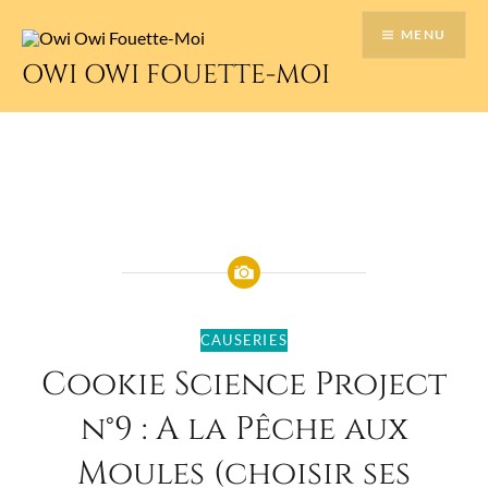
Accéder
MENU
au
contenu
OWI OWI FOUETTE-MOI
principal
CAUSERIES
Cookie Science Project
n°9 : A la Pêche aux
Moules (choisir ses