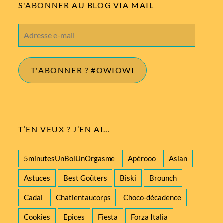
S'ABONNER AU BLOG VIA MAIL
Adresse
e-
mail
T'ABONNER ? #OWIOWI
T’EN VEUX ? J’EN AI…
5minutesUnBolUnOrgasme
Apérooo
Asian
Astuces
Best Goûters
Biski
Brounch
Cadal
Chatientaucorps
Choco-décadence
Cookies
Epices
Fiesta
Forza Italia