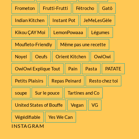
Frometon
Frutti-Frutti
Fétrocho
Gatô
Indian Kitchen
Instant Pot
JeMeLesGèle
Kikou ÇAY Moi
LemonPowaaa
Légumes
Moufleto-Friendly
Même pas une recette
Noyel
Oeufs
Orient Kitchen
OwiOwi
OwiOwi Explique Tout
Pain
Pasta
PATATE
Petits Plaisirs
Repas Peinard
Resto chez toi
soupe
Sur le pouce
Tartines and Co
United States of Bouffe
Vegan
VG
Végédifiable
Yes We Can
INSTAGRAM