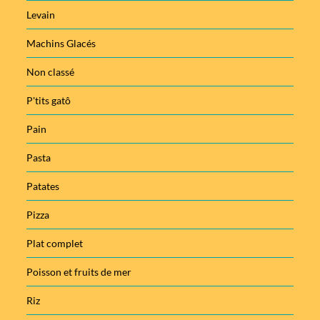
Levain
Machins Glacés
Non classé
P'tits gatô
Pain
Pasta
Patates
Pizza
Plat complet
Poisson et fruits de mer
Riz