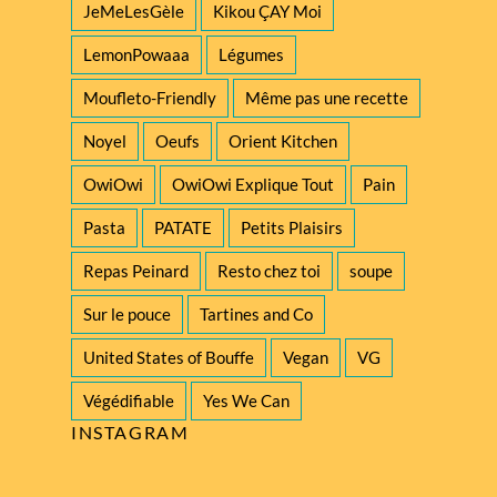
JeMeLesGèle
Kikou ÇAY Moi
LemonPowaaa
Légumes
Moufleto-Friendly
Même pas une recette
Noyel
Oeufs
Orient Kitchen
OwiOwi
OwiOwi Explique Tout
Pain
Pasta
PATATE
Petits Plaisirs
Repas Peinard
Resto chez toi
soupe
Sur le pouce
Tartines and Co
United States of Bouffe
Vegan
VG
Végédifiable
Yes We Can
INSTAGRAM