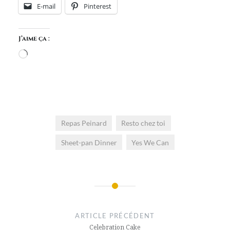
E-mail
Pinterest
J’aime ça :
Chargement…
Repas Peinard
Resto chez toi
Sheet-pan Dinner
Yes We Can
Navigation
de
ARTICLE PRÉCÉDENT
Celebration Cake