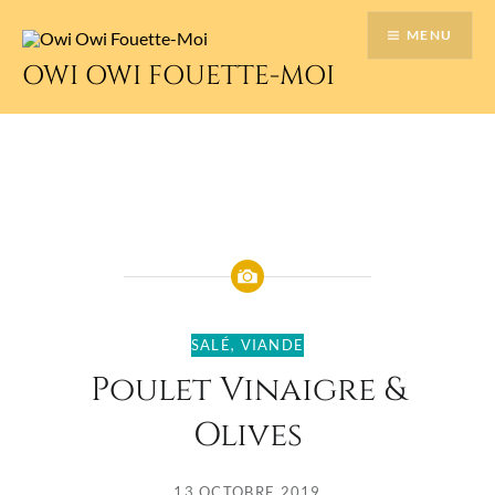
Accéder
MENU
au
contenu
OWI OWI FOUETTE-MOI
principal
SALÉ
,
VIANDE
Poulet Vinaigre &
Olives
13 OCTOBRE 2019