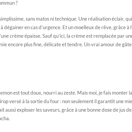
 commun ?
mplissime, sans matos ni technique. Une réalisation éclair, qui 
à dégainer en cas d’urgence. Et un moelleux de rêve, grâce à l
 d’une crème épaisse. Sauf qu’ici, la crème est remplacée par un
 mie encore plus fine, délicate et tendre. Un vrai amour de gâte
emon est tout doux, nourri au zeste. Mais moi, je fais monter l
irop versé à la sortie du four : non seulement il garantit une mi
l fait aussi exploser les saveurs, grâce à une bonne dose de jus de
acha.