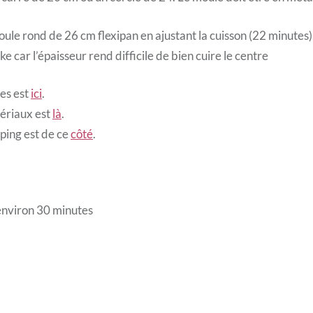
n moule rond de 26 cm flexipan en ajustant la cuisson (22 minutes).
e car l’épaisseur rend difficile de bien cuire le centre
les est
ici
.
ériaux est
là
.
ping est de ce
côté
.
 environ 30 minutes