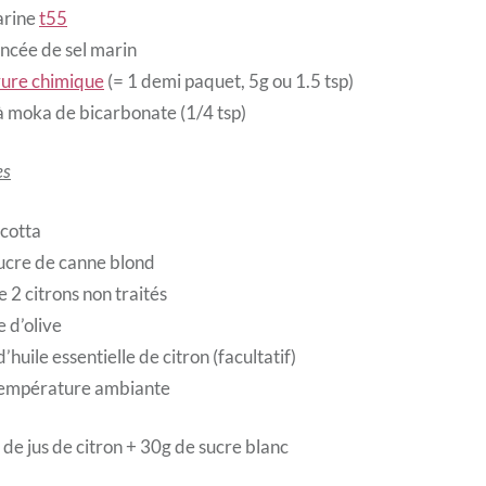
arine
t55
ncée de sel marin
vure chimique
(= 1 demi paquet, 5g ou 1.5 tsp)
 à moka de bicarbonate (1/4 tsp)
es
icotta
ucre de canne blond
e 2 citrons non traités
e d’olive
’huile essentielle de citron (facultatif)
température ambiante
 de jus de citron + 30g de sucre blanc