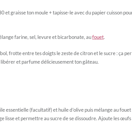
0 et graisse ton moule + tapisse-le avec du papier cuisson po
élange farine, sel, levure et bicarbonate, au
fouet
.
ol, frotte entre tes doigts le zeste de citron et le sucre : ça p
e libérer et parfume délicieusement ton gâteau.
ile essentielle (facultatif) et huile d’olive puis mélange au foue
e lisse et permettre au sucre de se dissoudre. Ajoute les œufs 