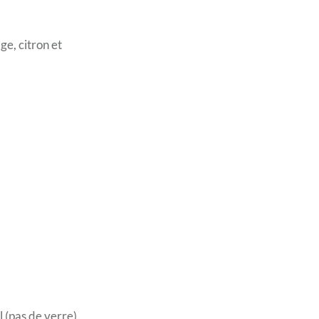
age, citron et
 (pas de verre).