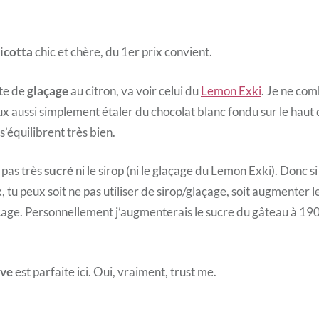
ricotta
chic et chère, du 1er prix convient.
tte de
glaçage
au citron, va voir celui du
Lemon Exki
. Je ne com
ux aussi simplement étaler du chocolat blanc fondu sur le haut 
s’équilibrent très bien.
 pas très
sucré
ni le sirop (ni le glaçage du Lemon Exki). Donc s
, tu peux soit ne pas utiliser de sirop/glaçage, soit augmenter l
çage. Personnellement j’augmenterais le sucre du gâteau à 190
ive
est parfaite ici. Oui, vraiment, trust me.