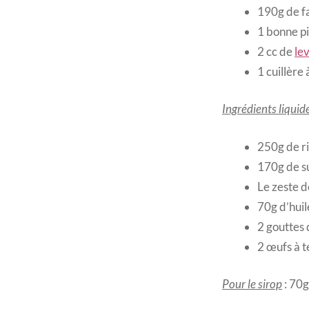
190g de f
1 bonne pi
2 cc de
le
1 cuillère
Ingrédients liquid
250g de r
170g de s
Le zeste d
70g d’huil
2 gouttes d
2 œufs à 
Pour le sirop
: 70g