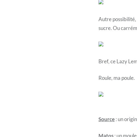
Autre possibilité,
sucre. Ou carrém
Bref, ce Lazy Lem
Roule, ma poule.
Source
: un orig
Matos
: un moule