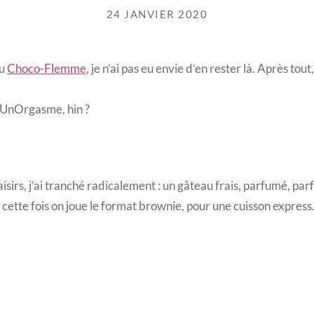
24 JANVIER 2020
du
Choco-Flemme
, je n’ai pas eu envie d’en rester là. Après tout
UnOrgasme, hin ?
aisirs, j’ai tranché radicalement : un gâteau frais, parfumé, pa
, cette fois on joue le format brownie, pour une cuisson express