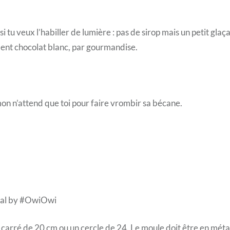
 si tu veux l’habiller de lumière : pas de sirop mais un petit glaç
ent chocolat blanc, par gourmandise.
on n’attend que toi pour faire vrombir sa bécane.
inal by #OwiOwi
 carré de 20 cm ou un cercle de 24. Le moule doit être en métal