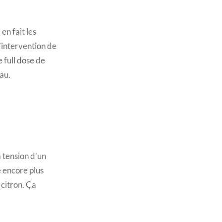
en fait les
’intervention de
e full dose de
au.
a tension d’un
e encore plus
 citron. Ça