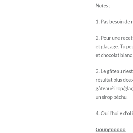
Notes
:
1. Pas besoin de
2. Pour une rece
et glaçage. Tu pe
et chocolat blanc 
3. Le gâteau n’est
résultat plus doux
gâteau/sirop/gla
un sirop pêchu.
4. Oui l’huile
d’ol
Goungooooo